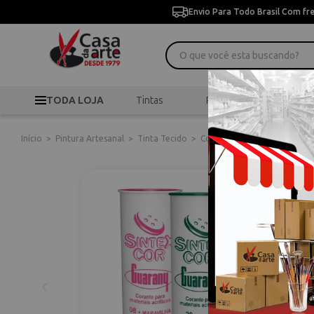
Envio Para Todo Brasil Com fr
TODA LOJA
Tintas
Pincéis
Desen
Início
>
Pintura Artesanal
>
Tinta Tecido
>
Corante Guarany Sintexcor pa