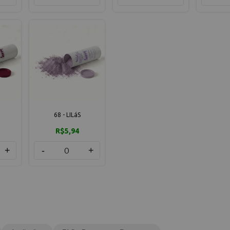
68 - LILáS
R$5,94
+
-
+