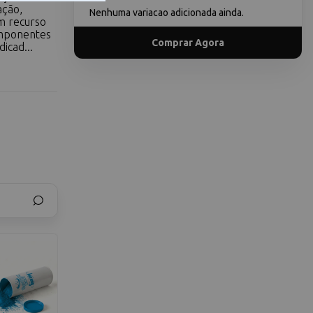
ação,
Nenhuma variacao adicionada ainda.
m recurso
omponentes
Comprar Agora
icad...