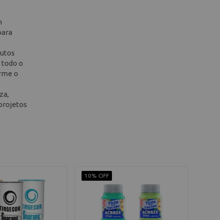
m
para
utos
 todo o
orme o
za,
 projetos
10% OFF
10% 