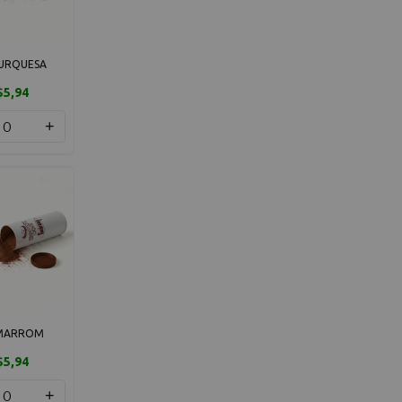
TURQUESA
$5,94
+
 MARROM
$5,94
+