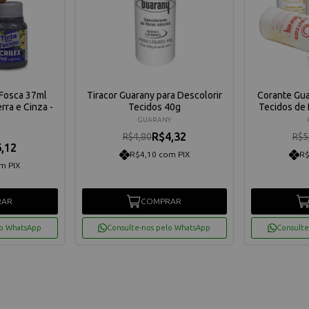
 Fosca 37ml
Tiracor Guarany para Descolorir
Corante Gua
rra e Cinza -
Tecidos 40g
Tecidos de 
GUARANY
R$4,32
R$4,80
R$5
,12
R$4,10 com PIX
R$
m PIX
RAR
COMPRAR
lo WhatsApp
Consulte-nos pelo WhatsApp
Consulte