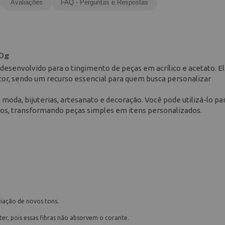
Avaliações
FAQ - Perguntas e Respostas
40g
 desenvolvido para o tingimento de peças em acrílico e acetato. E
cor, sendo um recurso essencial para quem busca personalizar
moda, bijuterias, artesanato e decoração. Você pode utilizá-lo par
tos, transformando peças simples em itens personalizados.
iação de novos tons.
ter, pois essas fibras não absorvem o corante.