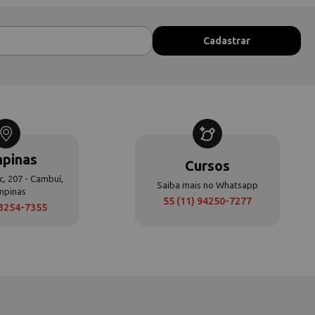
pinas
Cursos
c, 207 - Cambuí,
Saiba mais no Whatsapp
mpinas
55 (11) 94250-7277
 3254-7355