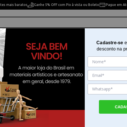
etes mais baratos
Ganhe 5% OFF com Pix à vista ou Boleto
Pague em Até
ho
Cavaletes
Pintura Artística
Pintura Artesan
Cadastre-se
e
desconto na p
ra Materiais Acrílicos 40g
Corante Guarany Sintexcor para
Materiais Acrílicos 40g
Sku. 201399
Detalhes do Produto
CADA
Corante Guarany Sintexcor para Materiais A
O Corante Guarany Sintexcor para Materiais 
40g é desenvolvido para o tingimento de p