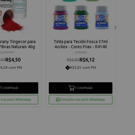
rany Tingecor para
Tinta para Tecido Fosca 37ml
Di
Fibras Naturais 40g
Acrilex - Cores Frias - 04140
GUARANY
ACRILEX
R$4,50
R$6,12
,00
R$6,80
4,28 com PIX
R$5,81 com PIX
COMPRAR
COMPRAR
-nos pelo WhatsApp
Consulte-nos pelo WhatsApp