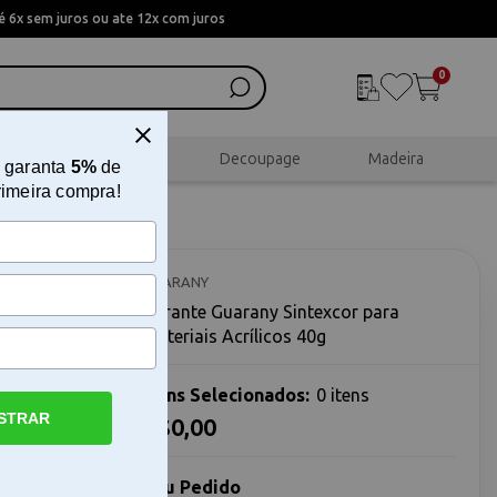
 6x sem juros ou ate 12x com juros
0
al
Scrapbook
Decoupage
Madeira
 garanta
5%
de
rimeira compra!
GUARANY
Corante Guarany Sintexcor para
Materiais Acrílicos 40g
Itens Selecionados:
0 itens
STRAR
R$0,00
crílicos 40g
Acrílicos
Seu Pedido
eças em