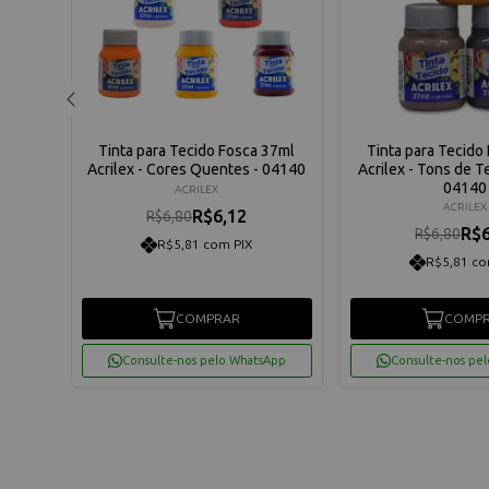
color
Tinta para Tecido Fosca 37ml
Tinta para Tecido
Acrilex - Cores Quentes - 04140
Acrilex - Tons de Te
04140
ACRILEX
ACRILEX
R$6,12
R$6,80
R$6
R$6,80
R$5,81 com PIX
R$5,81 co
COMPRAR
COMP
App
Consulte-nos pelo WhatsApp
Consulte-nos pe