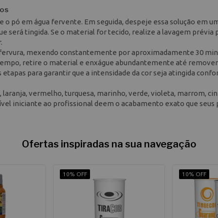
dos
te o pó em água fervente. Em seguida, despeje essa solução em u
e será tingida. Se o material for tecido, realize a lavagem prévia 
.
b fervura, mexendo constantemente por aproximadamente 30 min
 tempo, retire o material e enxágue abundantemente até remover
etapas para garantir que a intensidade da cor seja atingida conf
laranja, vermelho, turquesa, marinho, verde, violeta, marrom, cin
 nível iniciante ao profissional deem o acabamento exato que seus
Ofertas inspiradas na sua navegação
10% OFF
10% OFF