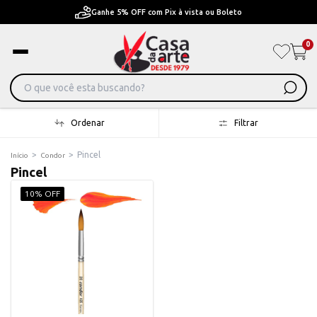
Ganhe 5% OFF com Pix à vista ou Boleto
0
Ordenar
Filtrar
>
>
Pincel
Início
Condor
Pincel
10% OFF