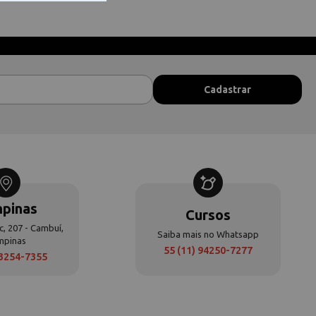
pinas
Cursos
c, 207 - Cambuí,
Saiba mais no Whatsapp
mpinas
55 (11) 94250-7277
 3254-7355