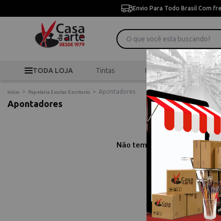
Envio Para Todo Brasil Com fr
TODA LOJA
Tintas
Pincéis
Desen
>
>
Apontadores
Início
Papelaria Escolar Escritorio
Apontadores
Não temos resultados para sua
Comprar Ap
Compre online Apontad