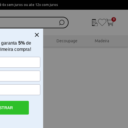
 6x sem juros ou ate 12x com juros
0
al
Scrapbook
Decoupage
Madeira
 garanta
5%
de
rimeira compra!
STRAR