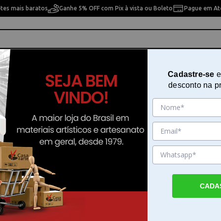
etes mais baratos
Ganhe 5% OFF com Pix à vista ou Boleto
Pague em Até
ho
Cavaletes
Pintura Artística
Pintura Artesan
Cadastre-se
e
desconto na p
 pesquisa. Por favor, tente com outros filtros.
CADA
ontadores em Casa da Arte
ores por . Faça seu pedido e pague-o online.