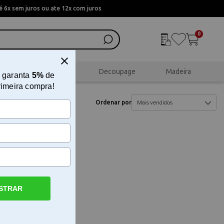
 6x sem juros ou ate 12x com juros
0
al
Scrapbook
Decoupage
Madeira
 garanta
5%
de
rimeira compra!
Ordenar por
STRAR