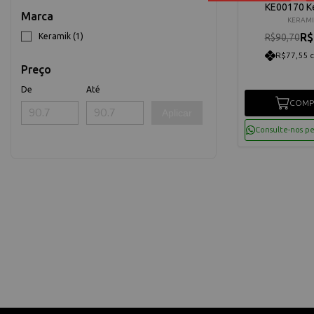
KE00170 K
Marca
KERAMI
R$
Keramik (1)
R$90,70
R$77,55 
Preço
De
Até
COMP
Aplicar
Consulte-nos p