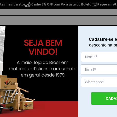
etes mais baratos
Ganhe 5% OFF com Pix à vista ou Boleto
Pague em Até
ho
Cavaletes
Pintura Artística
Pintura Artesan
Cadastre-se
e
desconto na p
Sinete e Acessórios
ssórios
CADA
cre Letras