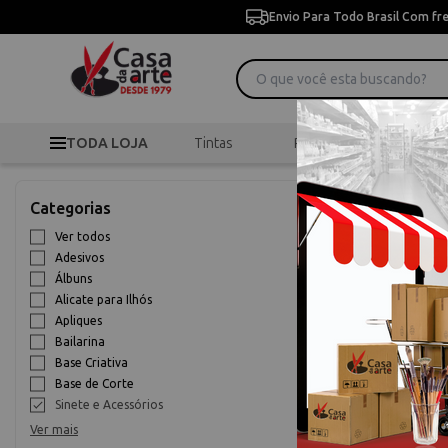
Envio Para Todo Brasil Com fr
TODA LOJA
Tintas
Pincéis
Desen
>
>
Início
Scrapbook
Categorias
Sinete e Ace
Ver todos
Adesivos
10% OFF
Álbuns
Alicate para Ilhós
Apliques
Bailarina
Base Criativa
Base de Corte
Sinete e Acessórios
Ver mais
Sinete para La