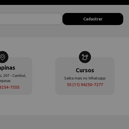
pinas
Cursos
c, 207 - Cambuí,
Saiba mais no Whatsapp
mpinas
55 (11) 94250-7277
 3254-7355