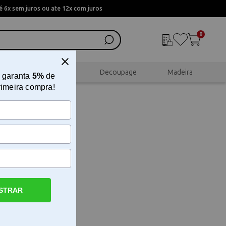
 6x sem juros ou ate 12x com juros
0
al
Scrapbook
Decoupage
Madeira
 garanta
5%
de
rimeira compra!
STRAR