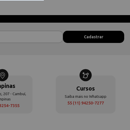
pinas
Cursos
c, 207 - Cambuí,
Saiba mais no Whatsapp
mpinas
55 (11) 94250-7277
 3254-7355