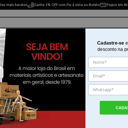
etes mais baratos
Ganhe 5% OFF com Pix à vista ou Boleto
Pague em Até
ho
Cavaletes
Pintura Artística
Pintura Artesan
Cadastre-se
e
desconto na p
 pesquisa. Por favor, tente com outros filtros.
CADA
ue de Resina em Casa da Arte
 Resina por . Faça seu pedido e pague-o online.