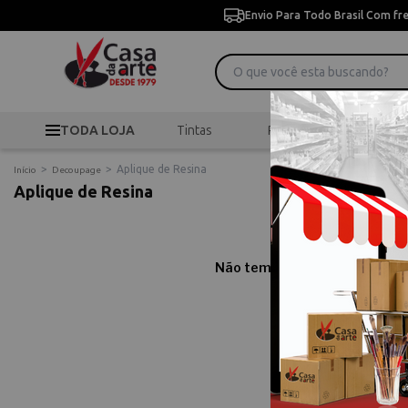
Envio Para Todo Brasil Com fr
TODA LOJA
Tintas
Pincéis
Desen
>
>
Aplique de Resina
Início
Decoupage
Aplique de Resina
Não temos resultados para sua
Comprar Apliq
Compre online Aplique de