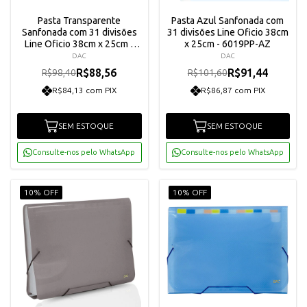
Pasta Transparente
Pasta Azul Sanfonada com
Sanfonada com 31 divisões
31 divisões Line Oficio 38cm
Line Oficio 38cm x 25cm -
x 25cm - 6019PP-AZ
6019PP-TR
DAC
DAC
R$88,56
R$91,44
R$98,40
R$101,60
R$84,13 com PIX
R$86,87 com PIX
SEM ESTOQUE
SEM ESTOQUE
Consulte-nos pelo WhatsApp
Consulte-nos pelo WhatsApp
10% OFF
10% OFF