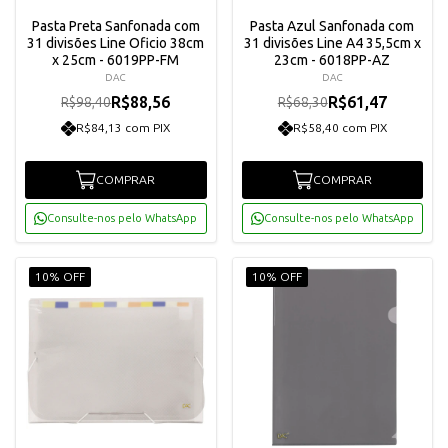
Pasta Preta Sanfonada com
Pasta Azul Sanfonada com
31 divisões Line Oficio 38cm
31 divisões Line A4 35,5cm x
x 25cm - 6019PP-FM
23cm - 6018PP-AZ
DAC
DAC
R$88,56
R$61,47
R$98,40
R$68,30
R$84,13 com PIX
R$58,40 com PIX
COMPRAR
COMPRAR
Consulte-nos pelo WhatsApp
Consulte-nos pelo WhatsApp
10% OFF
10% OFF