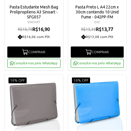
Pasta Estudante Mesh Bag
Pasta Preto L A4 22cm x
Prolipropileno A3 Sinoart -
30cm contendo 10 Unid
SFG057
Fume - 042PP-FM
SINOART
DAC
R$16,90
R$13,77
R$18,78
R$15,30
R$16,06 com PIX
R$13,08 com PIX
COMPRAR
COMPRAR
Consulte-nos pelo WhatsApp
Consulte-nos pelo WhatsApp
10% OFF
10% OFF