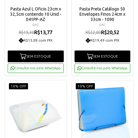
Pasta Azul L Oficio 23cm x
Pasta Preta Catálogo 50
32,5cm contendo 10 Unid -
Envelopes Finos 24cm x
041PP-AZ
33cm - 1090
DAC
DAC
R$13,77
R$20,52
R$15,30
R$22,80
R$13,08 com PIX
R$19,49 com PIX
SEM ESTOQUE
SEM ESTOQUE
Consulte-nos pelo WhatsApp
Consulte-nos pelo WhatsApp
10% OFF
10% OFF