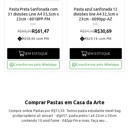
Pasta Preta Sanfonada com
Pasta azul sanfonada 12
31 divisões Line A4 35,5cm x
divisões line A4 32,5cm x
23cm - 6018PP-FM
23cm - 6090pp-AZ
DAC
DAC
R$61,47
R$30,69
R$68,30
R$34,10
R$58,40 com PIX
R$29,16 com PIX
SEM ESTOQUE
SEM ESTOQUE
Consulte-nos pelo WhatsApp
Consulte-nos pelo WhatsApp
Comprar Pastas em Casa da Arte
Compre online Pastas por R$15,30. Temos pasta estudante mesh bag
prolipropileno a3 sinoart - sfg057, pasta preto l a4 22cm x 30cm
contendo 10 unid fume - 042pp-fm e mais. Faça seu ...