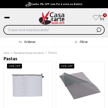
Ganhe 5% OFF com Pix à vista ou Boleto
0
Ordenar
Filtrar
>
>
Pastas
Início
Papelaria Escolar Escritorio
Pastas
10% OFF
10% OFF