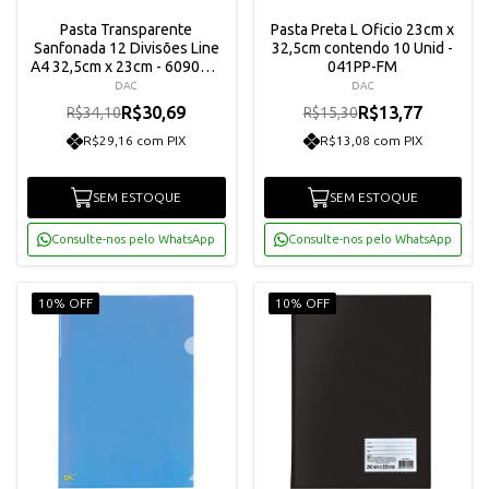
Pasta Transparente
Pasta Preta L Oficio 23cm x
Sanfonada 12 Divisões Line
32,5cm contendo 10 Unid -
A4 32,5cm x 23cm - 6090PP-
041PP-FM
TR
DAC
DAC
R$30,69
R$13,77
R$34,10
R$15,30
R$29,16 com PIX
R$13,08 com PIX
SEM ESTOQUE
SEM ESTOQUE
Consulte-nos pelo WhatsApp
Consulte-nos pelo WhatsApp
10% OFF
10% OFF