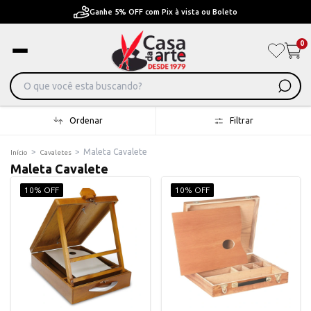
Ganhe 5% OFF com Pix à vista ou Boleto
0
Ordenar
Filtrar
>
>
Maleta Cavalete
Início
Cavaletes
Maleta Cavalete
10% OFF
10% OFF