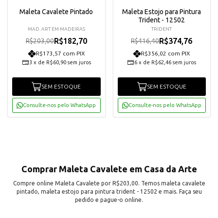
Maleta Cavalete Pintado
Maleta Estojo para Pintura
Trident - 12502
MAD. ART EM MADEIRAS
TRIDENT
R$182,70
R$374,76
R$203,00
R$416,40
R$173,57 com PIX
R$356,02 com PIX
3
x
de
R$60,90
sem juros
6
x
de
R$62,46
sem juros
SEM ESTOQUE
SEM ESTOQUE
Consulte-nos pelo WhatsApp
Consulte-nos pelo WhatsApp
Comprar Maleta Cavalete em Casa da Arte
Compre online Maleta Cavalete por R$203,00. Temos maleta cavalete
pintado, maleta estojo para pintura trident - 12502 e mais. Faça seu
pedido e pague-o online.