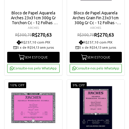
Bloco de Papel Aquarela
Bloco de Papel Aquarela
Arches 23x31cm 300g Gr
Arches Grain Fin 23x31cm
Torchon Cc - 12 Folhas -
300g Gr Cc - 12 Folhas -
A1795102
A1795092
ARCHES
ARCHES
R$270,63
R$270,63
R$300,70
R$300,70
R$257,10 com PIX
R$257,10 com PIX
5
x
de
R$54,13
sem juros
5
x
de
R$54,13
sem juros
SEM ESTOQUE
SEM ESTOQUE
Consulte-nos pelo WhatsApp
Consulte-nos pelo WhatsApp
10% OFF
9% OFF