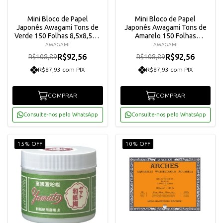
Mini Bloco de Papel
Mini Bloco de Papel
Japonês Awagami Tons de
Japonês Awagami Tons de
Verde 150 Folhas 8,5x8,5cm
Amarelo 150 Folhas
- 8121143
8,5x8,5cm - 8121142
AWAGAMI
AWAGAMI
R$92,56
R$92,56
R$108,89
R$108,89
R$87,93 com PIX
R$87,93 com PIX
COMPRAR
COMPRAR
Consulte-nos pelo WhatsApp
Consulte-nos pelo WhatsApp
15% OFF
10% OFF