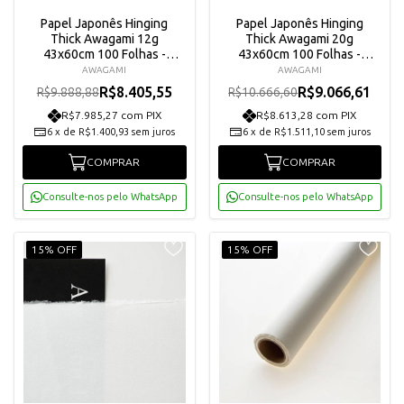
Papel Japonês Hinging
Papel Japonês Hinging
Thick Awagami 12g
Thick Awagami 20g
43x60cm 100 Folhas -
43x60cm 100 Folhas -
190102000
190101000
AWAGAMI
AWAGAMI
R$8.405,55
R$9.066,61
R$9.888,88
R$10.666,60
R$7.985,27 com PIX
R$8.613,28 com PIX
6
x
de
R$1.400,93
sem juros
6
x
de
R$1.511,10
sem juros
COMPRAR
COMPRAR
Consulte-nos pelo WhatsApp
Consulte-nos pelo WhatsApp
15% OFF
15% OFF