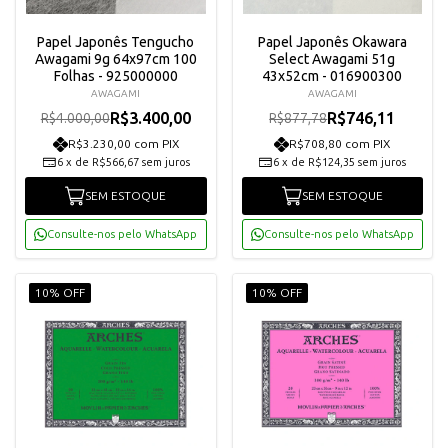
Papel Japonês Tengucho
Papel Japonês Okawara
Awagami 9g 64x97cm 100
Select Awagami 51g
Folhas - 925000000
43x52cm - 016900300
AWAGAMI
AWAGAMI
R$3.400,00
R$746,11
R$4.000,00
R$877,78
R$3.230,00 com PIX
R$708,80 com PIX
6
x
de
R$566,67
sem juros
6
x
de
R$124,35
sem juros
SEM ESTOQUE
SEM ESTOQUE
Consulte-nos pelo WhatsApp
Consulte-nos pelo WhatsApp
10% OFF
10% OFF