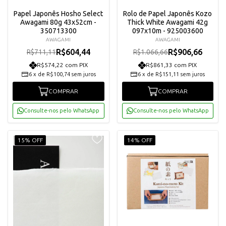
Papel Japonês Hosho Select
Rolo de Papel Japonês Kozo
Awagami 80g 43x52cm -
Thick White Awagami 42g
350713300
097x10m - 925003600
AWAGAMI
AWAGAMI
R$604,44
R$906,66
R$711,11
R$1.066,66
R$574,22 com PIX
R$861,33 com PIX
6
x
de
R$100,74
sem juros
6
x
de
R$151,11
sem juros
COMPRAR
COMPRAR
Consulte-nos pelo WhatsApp
Consulte-nos pelo WhatsApp
15% OFF
14% OFF