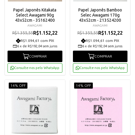
Papel Japonês Kitakata
Papel Japonês Bamboo
Select Awagami 90g
Selec Awagami 170g
43x52cm - 35162400
43x52cm - 213524200
AWAGAMI
AWAGAMI
R$1.152,22
R$1.152,22
R$1.355,55
R$1.355,55
R$1.094,61 com PIX
R$1.094,61 com PIX
6
x
de
R$192,04
sem juros
6
x
de
R$192,04
sem juros
COMPRAR
COMPRAR
Consulte-nos pelo WhatsApp
Consulte-nos pelo WhatsApp
14% OFF
14% OFF