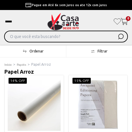
Pague em Até 6x sem juros ou ate 12x com juros
0
Ordenar
Filtrar
>
>
Papel Arroz
Início
Papéis
Papel Arroz
14% OFF
15% OFF