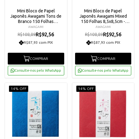
Mini Bloco de Papel
Mini Bloco de Papel
Japonês Awagami Tons de
Japonês Awagami Mixed
Branco 150 Folhas
150 Folhas 8,5x8,5cm -
8,5x8,5cm - 8121018
8121019
AWAGAMI
AWAGAMI
R$92,56
R$92,56
R$108,89
R$108,89
R$87,93 com PIX
R$87,93 com PIX
COMPRAR
COMPRAR
Consulte-nos pelo WhatsApp
Consulte-nos pelo WhatsApp
14% OFF
14% OFF