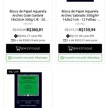
Bloco de Papel Aquarela
Bloco de Papel Aquarela
Arches Grain Santiné
Arches Satinado 300g/m²
18x26cm 300g C4l - 20
14,8x21cm - 12 Folhas -
Folhas - A1795070
1795095
ARCHES
ARCHES
R$360,81
R$159,94
R$400,90
R$177,71
R$342,77 com PIX
R$151,94 com PIX
6
x
de
R$60,14
sem juros
3
x
de
R$53,31
sem juros
SEM ESTOQUE
SEM ESTOQUE
Consulte-nos pelo WhatsApp
Consulte-nos pelo WhatsApp
9% OFF