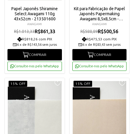
Papel Japonês Shiramine
Kit para Fabricação de Papel
Select Awagami 110g
Japonês Papermaking
43x52cm - 213501600
Awagami 8,5x8,5cm -
811135
AWAGAMI
AWAGAMI
R$861,33
R$500,56
R$1.013,33
R$588,89
R$818,26 com PIX
R$475,53 com PIX
6
x
de
R$143,56
sem juros
6
x
de
R$83,43
sem juros
COMPRAR
COMPRAR
Consulte-nos pelo WhatsApp
Consulte-nos pelo WhatsApp
15% OFF
15% OFF