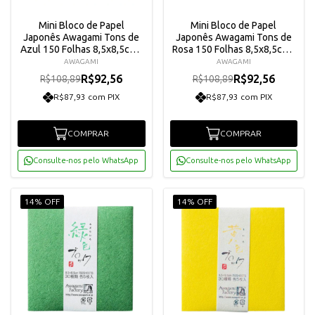
Mini Bloco de Papel
Mini Bloco de Papel
Japonês Awagami Tons de
Japonês Awagami Tons de
Azul 150 Folhas 8,5x8,5cm -
Rosa 150 Folhas 8,5x8,5cm -
8121144
8121141
AWAGAMI
AWAGAMI
R$92,56
R$92,56
R$108,89
R$108,89
R$87,93 com PIX
R$87,93 com PIX
COMPRAR
COMPRAR
Consulte-nos pelo WhatsApp
Consulte-nos pelo WhatsApp
14% OFF
14% OFF