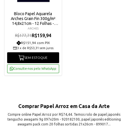
Bloco Papel Aquarela
Arches Grain Fin 300g/m²
14,8x21cm - 12 Folhas -
1795090
ARCHES
R$159,94
R$177,71
R$151,94 com PIX
3
x
de
R$53,31
sem juros
SEM ESTOQUE
Consulte-nos pelo WhatsApp
Comprar Papel Arroz em Casa da Arte
Compre online Papel Arroz por R$74,44. Temos rolo de papel japonês
tengucho awagami 9g 097x20m - 920182100, papel japonês editioning
awagami pack com 20 folhas sortidas 21x26cm - 899017...