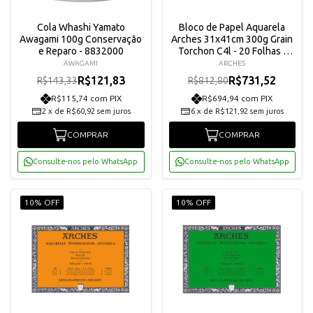
Cola Whashi Yamato
Bloco de Papel Aquarela
Awagami 100g Conservação
Arches 31x41cm 300g Grain
e Reparo - 8832000
Torchon C4l - 20 Folhas -
A1795087
AWAGAMI
ARCHES
R$121,83
R$731,52
R$143,33
R$812,80
R$115,74 com PIX
R$694,94 com PIX
2
x
de
R$60,92
sem juros
6
x
de
R$121,92
sem juros
COMPRAR
COMPRAR
Consulte-nos pelo WhatsApp
Consulte-nos pelo WhatsApp
10% OFF
10% OFF