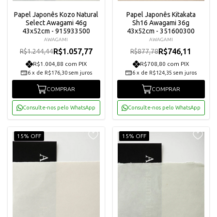
Papel Japonês Kozo Natural
Papel Japonês Kitakata
Select Awagami 46g
Sh16 Awagami 36g
43x52cm - 915933500
43x52cm - 351600300
AWAGAMI
AWAGAMI
R$1.057,77
R$746,11
R$1.244,44
R$877,78
R$1.004,88 com PIX
R$708,80 com PIX
6
x
de
R$176,30
sem juros
6
x
de
R$124,35
sem juros
COMPRAR
COMPRAR
Consulte-nos pelo WhatsApp
Consulte-nos pelo WhatsApp
15% OFF
15% OFF