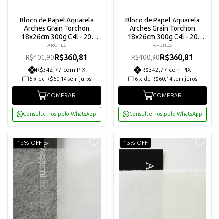
Bloco de Papel Aquarela
Bloco de Papel Aquarela
Arches Grain Torchon
Arches Grain Torchon
18x26cm 300g C4l - 20
18x26cm 300g C4l - 20
Folhas - A1795083
Folhas - A1795058
ARCHES
ARCHES
R$360,81
R$360,81
R$400,90
R$400,90
R$342,77 com PIX
R$342,77 com PIX
6
x
de
R$60,14
sem juros
6
x
de
R$60,14
sem juros
COMPRAR
COMPRAR
Consulte-nos pelo WhatsApp
Consulte-nos pelo WhatsApp
15% OFF
15% OFF