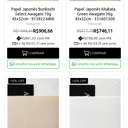
Papel Japonês Bunkoshi
Papel Japonês Kitakata
Select Awagami 70g
Green Awagami 36g
43x52cm - 9159224400
43x52cm - 351601300
AWAGAMI
AWAGAMI
R$906,66
R$746,11
R$1.066,66
R$877,78
R$861,33 com PIX
R$708,80 com PIX
6
x
de
R$151,11
sem juros
6
x
de
R$124,35
sem juros
COMPRAR
COMPRAR
Consulte-nos pelo WhatsApp
Consulte-nos pelo WhatsApp
14% OFF
14% OFF