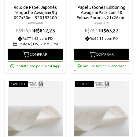
Rolo de Papel Japonês
Papel Japonês Editioning
Tengucho Awagami 9g
Awagami Pack com 20
097x20m - 920182100
Folhas Sortidas 21x26cm -
8990176
AWAGAMI
AWAGAMI
R$812,23
R$63,27
R$955,56
R$74,44
R$771,62 com PIX
R$60,11 com PIX
6
x
de
R$135,37
sem juros
COMPRAR
COMPRAR
Consulte-nos pelo WhatsApp
Consulte-nos pelo WhatsApp
14% OFF
15% OFF