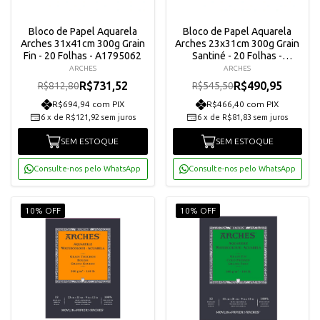
Bloco de Papel Aquarela
Bloco de Papel Aquarela
Arches 31x41cm 300g Grain
Arches 23x31cm 300g Grain
Fin - 20 Folhas - A1795062
Santiné - 20 Folhas -
A1795072
ARCHES
ARCHES
R$731,52
R$490,95
R$812,80
R$545,50
R$694,94 com PIX
R$466,40 com PIX
6
x
de
R$121,92
sem juros
6
x
de
R$81,83
sem juros
SEM ESTOQUE
SEM ESTOQUE
Consulte-nos pelo WhatsApp
Consulte-nos pelo WhatsApp
10% OFF
10% OFF