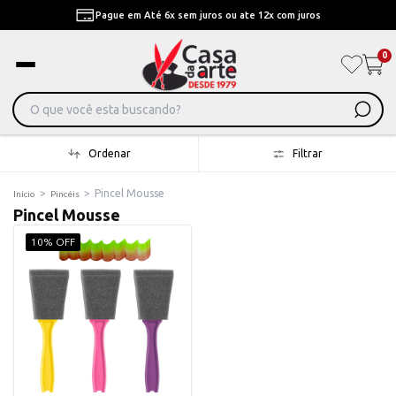
Pague em Até 6x sem juros ou ate 12x com juros
0
Ordenar
Filtrar
>
>
Pincel Mousse
Início
Pincéis
Pincel Mousse
10% OFF