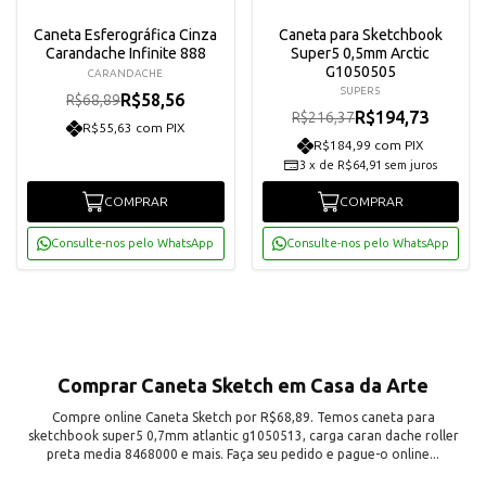
Caneta Esferográfica Cinza
Caneta para Sketchbook
Carandache Infinite 888
Super5 0,5mm Arctic
G1050505
CARANDACHE
SUPER5
R$58,56
R$68,89
R$194,73
R$216,37
R$55,63 com PIX
R$184,99 com PIX
3
x
de
R$64,91
sem juros
COMPRAR
COMPRAR
Consulte-nos pelo WhatsApp
Consulte-nos pelo WhatsApp
Comprar Caneta Sketch em Casa da Arte
Compre online Caneta Sketch por R$68,89. Temos caneta para
sketchbook super5 0,7mm atlantic g1050513, carga caran dache roller
preta media 8468000 e mais. Faça seu pedido e pague-o online...