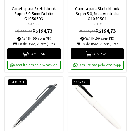
Caneta para Sketchbook
Caneta para Sketchbook
Super5 0,5mm Dublin
Super5 0,5mm Australia
G1050503
G1050501
SUPER5
SUPER5
R$194,73
R$194,73
R$216,37
R$216,37
R$184,99 com PIX
R$184,99 com PIX
3
x
de
R$64,91
sem juros
3
x
de
R$64,91
sem juros
COMPRAR
COMPRAR
Consulte-nos pelo WhatsApp
Consulte-nos pelo WhatsApp
14% OFF
10% OFF