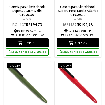
Caneta para Sketchbook
Caneta para Sketchbook
Super5 0,5mm Delhi
Super5 Pena Média Atlantic
G1050500
G1050522
SUPER5
SUPER5
R$194,73
R$194,73
R$216,37
R$216,37
R$184,99 com PIX
R$184,99 com PIX
3
x
de
R$64,91
sem juros
3
x
de
R$64,91
sem juros
COMPRAR
COMPRAR
Consulte-nos pelo WhatsApp
Consulte-nos pelo WhatsApp
10% OFF
10% OFF