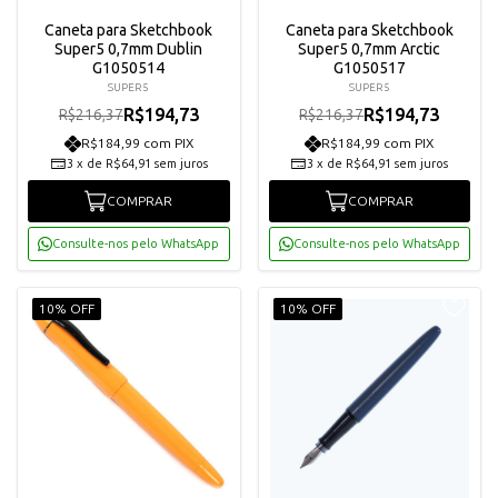
Caneta para Sketchbook
Caneta para Sketchbook
Super5 0,7mm Dublin
Super5 0,7mm Arctic
G1050514
G1050517
SUPER5
SUPER5
R$194,73
R$194,73
R$216,37
R$216,37
R$184,99 com PIX
R$184,99 com PIX
3
x
de
R$64,91
sem juros
3
x
de
R$64,91
sem juros
COMPRAR
COMPRAR
Consulte-nos pelo WhatsApp
Consulte-nos pelo WhatsApp
10% OFF
10% OFF