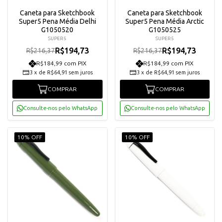
Caneta para Sketchbook
Caneta para Sketchbook
Super5 Pena Média Delhi
Super5 Pena Média Arctic
G1050520
G1050525
SUPER5
SUPER5
R$194,73
R$194,73
R$216,37
R$216,37
R$184,99 com PIX
R$184,99 com PIX
3
x
de
R$64,91
sem juros
3
x
de
R$64,91
sem juros
COMPRAR
COMPRAR
Consulte-nos pelo WhatsApp
Consulte-nos pelo WhatsApp
10% OFF
10% OFF