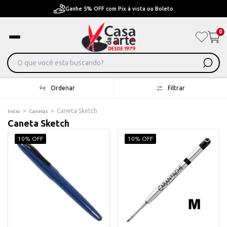
Pague em Até 6x sem juros ou ate 12x com juros
0
Ordenar
Filtrar
>
>
Caneta Sketch
Início
Canetas
Caneta Sketch
10% OFF
10% OFF