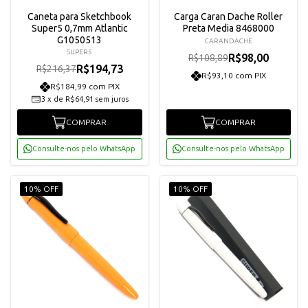
Caneta para Sketchbook
Carga Caran Dache Roller
Super5 0,7mm Atlantic
Preta Media 8468000
G1050513
CARANDACHE
SUPER5
R$98,00
R$108,89
R$194,73
R$216,37
R$93,10 com PIX
R$184,99 com PIX
3
x
de
R$64,91
sem juros
COMPRAR
COMPRAR
Consulte-nos pelo WhatsApp
Consulte-nos pelo WhatsApp
10% OFF
10% OFF