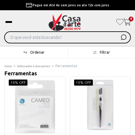
Pague em Até 6x sem juros ou ate 12x com juros
0
Ordenar
Filtrar
>
>
Ferramentas
Início
Silhouette e Acessórios
Ferramentas
10% OFF
10% OFF