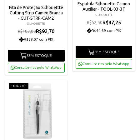
Espatula Silhouette Cameo
Fita de Proteção Silhouettte
Auxiliar - TOOL-03-3T
Cutting Strip Cameo Branca
SILHOUETTE
- CUT-STRP-CAM2
R$47,25
R$52,50
SILHOUETTE
R$44,89 com PIX
R$92,70
R$103,00
R$88,07 com PIX
SEM ESTOQUE
SEM ESTOQUE
Consulte-nos pelo WhatsApp
Consulte-nos pelo WhatsApp
10% OFF