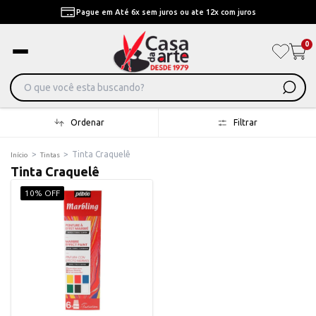
Pague em Até 6x sem juros ou ate 12x com juros
0
Ordenar
Filtrar
>
>
Tinta Craquelê
Início
Tintas
Tinta Craquelê
10% OFF