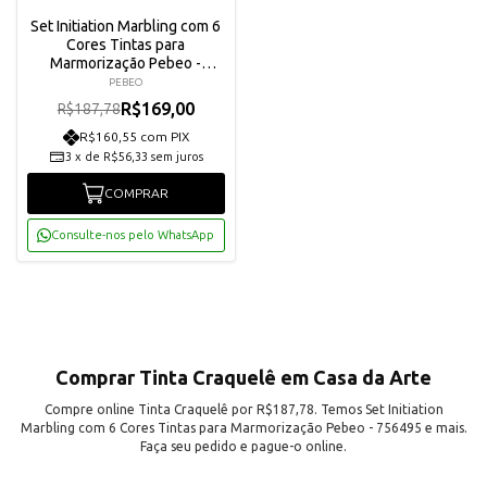
Set Initiation Marbling com 6
Cores Tintas para
Marmorização Pebeo -
756495
PEBEO
R$169,00
R$187,78
R$160,55 com PIX
3
x
de
R$56,33
sem juros
COMPRAR
Consulte-nos pelo WhatsApp
Comprar Tinta Craquelê em Casa da Arte
Compre online Tinta Craquelê por R$187,78. Temos Set Initiation
Marbling com 6 Cores Tintas para Marmorização Pebeo - 756495 e mais.
Faça seu pedido e pague-o online.