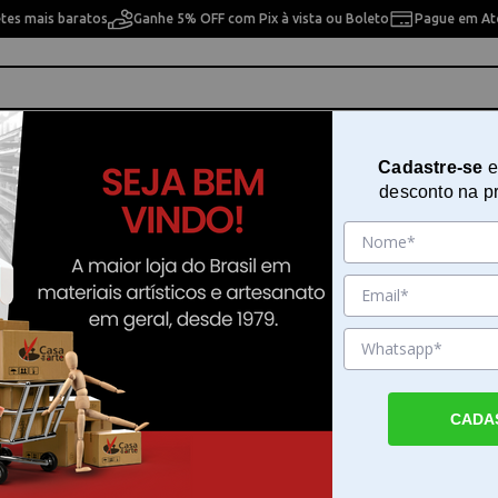
etes mais baratos
Ganhe 5% OFF com Pix à vista ou Boleto
Pague em Até
ho
Cavaletes
Pintura Artística
Pintura Artesan
Cadastre-se
e
desconto na p
>
Tinta Acrílica
ca
a
10% OFF
10% OFF
CADA
Arts Cores
Tinta Acrílica Arts Cores
Tinta Acrílica Arts GI