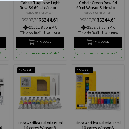
Cobalt Tuquoise Light
Cobalt Green Row S4
Row S4 60ml Winsor &
60ml Winsor & Newton -
Newton - 8840454
8840453
WINSOR & NEWTON
WINSOR & NEWTON
R$244,61
R$244,61
R$287,78
R$287,78
R$232,38 com PIX
R$232,38 com PIX
4
x
de
R$61,15
sem juros
4
x
de
R$61,15
sem juros
COMPRAR
COMPRAR
sApp
Consulte-nos pelo WhatsApp
Consulte-nos pelo WhatsApp
14% OFF
15% OFF
Tinta Acrílica Galeria 60ml
Tinta Acrílica Galeria 12ml
10
14 cores Winsor &
10 cores Winsor &