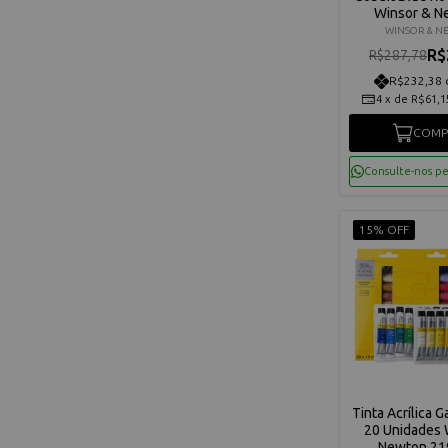
Winsor & N
88404
WINSOR & N
R$
R$287,78
R$232,38 
4
x
de
R$61,1
COMP
Consulte-nos p
15% OFF
Tinta Acrílica G
20 Unidades 
Newton 21