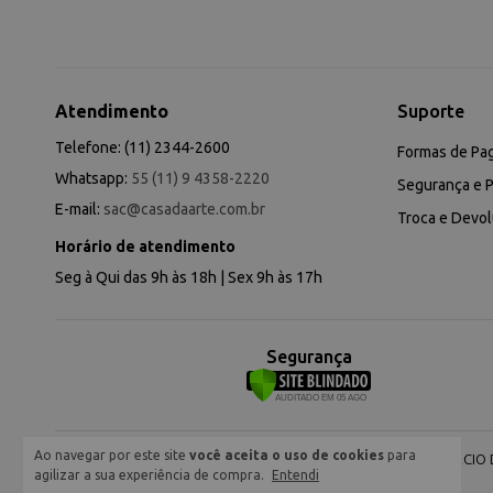
Atendimento
Suporte
Telefone: (11) 2344-2600
Formas de Pa
Whatsapp:
55 (11) 9 4358-2220
Segurança e P
E-mail:
sac@casadaarte.com.br
Troca e Devo
Horário de atendimento
Seg à Qui das 9h às 18h | Sex 9h às 17h
Segurança
Ao navegar por este site
você aceita o uso de cookies
para
NEVA COMERCIO DE
agilizar a sua experiência de compra.
Entendi