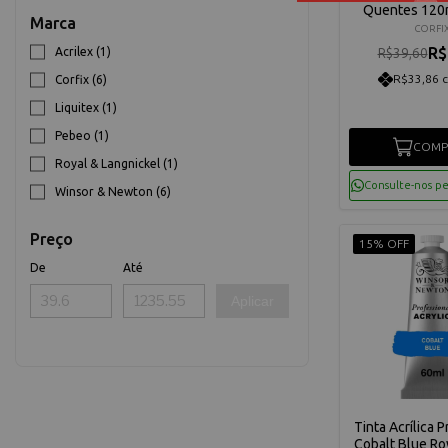
Quentes 120m
Marca
CORFI
R$
Acrilex (1)
R$39,60
R$33,86 
Corfix (6)
Liquitex (1)
Pebeo (1)
COMP
Royal & Langnickel (1)
Consulte-nos p
Winsor & Newton (6)
Preço
15% OFF
De
Até
Aplicar
Tinta Acrílica P
Cobalt Blue R