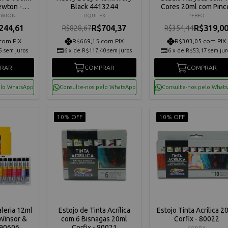
ewton -
Black 4413244
Cores 20ml com Pinc
65
Pebeo - 833311
EWTON
LIQUITEX
PEBEO
244,61
R$704,37
R$319,0
R$828,67
R$354,44
com PIX
R$669,15 com PIX
R$303,05 com PIX
5
sem juros
6
x
de
R$117,40
sem juros
6
x
de
R$53,17
sem jur
RAR
COMPRAR
COMPRAR
elo WhatsApp
Consulte-nos pelo WhatsApp
Consulte-nos pelo What
10% OFF
10% OFF
aleria 12ml
Estojo de Tinta Acrílica
Estojo Tinta Acrílica 2
Winsor &
com 6 Bisnagas 20ml
Corfix - 80022
90606
Corfix - 80021