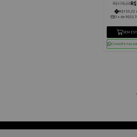
R$
R$179,20
R$153,22 
3
x
de
R$53,7
SEM ES
Consulte-nos p