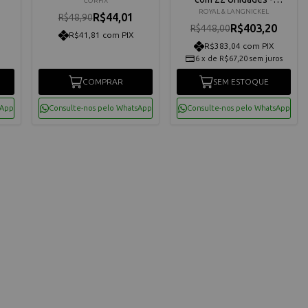
CORFIX
Rea5204
ROYAL & LANGNICKEL
R$44,01
R$48,90
R$403,20
R$448,00
R$41,81 com PIX
R$383,04 com PIX
6
x
de
R$67,20
sem juros
COMPRAR
SEM ESTOQUE
sApp
Consulte-nos pelo WhatsApp
Consulte-nos pelo WhatsApp