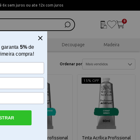
 6x sem juros ou ate 12x com juros
0
al
Scrapbook
Decoupage
Madeira
 garanta
5%
de
rimeira compra!
Ordenar por
15% OFF
15% OFF
STRAR
I
Tinta Acrílica Profissional
Tinta Acrílica Profissional