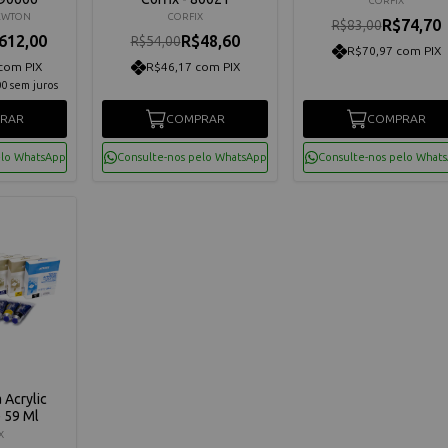
CORFIX
EWTON
CORFIX
R$74,70
R$83,00
612,00
R$48,60
R$54,00
R$70,97 com PIX
com PIX
R$46,17 com PIX
00
sem juros
RAR
COMPRAR
COMPRAR
elo WhatsApp
Consulte-nos pelo WhatsApp
Consulte-nos pelo What
a Acrylic
e 59 Ml
X