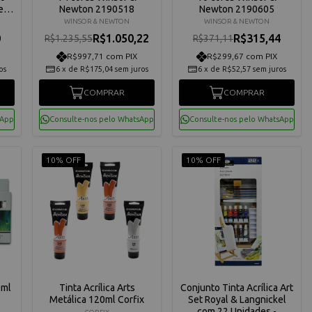
el
Newton 2190518
Newton 2190605
WINSOR & NEWTON
WINSOR & NEWTON
0
R$1.050,22
R$315,44
R$1.235,55
R$371,11
R$997,71 com PIX
R$299,67 com PIX
os
6
x
de
R$175,04
sem juros
6
x
de
R$52,57
sem juros
COMPRAR
COMPRAR
sApp
Consulte-nos pelo WhatsApp
Consulte-nos pelo WhatsApp
10% OFF
10% OFF
0ml
Tinta Acrílica Arts
Conjunto Tinta Acrílica Art
Metálica 120ml Corfix
Set Royal & Langnickel
com 22 Unidades -