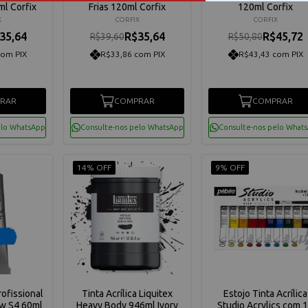
l Corfix
Frias 120ml Corfix
120ml Corfix
X
CORFIX
CORFIX
35,64
R$35,64
R$45,72
R$39,60
R$50,80
com PIX
R$33,86 com PIX
R$43,43 com PIX
RAR
COMPRAR
COMPRAR
elo WhatsApp
Consulte-nos pelo WhatsApp
Consulte-nos pelo What
14% OFF
9% OFF
rofissional
Tinta Acrílica Liquitex
Estojo Tinta Acrílica
ow S4 60ml
Heavy Body 946ml Ivory
Studio Acrylics com 