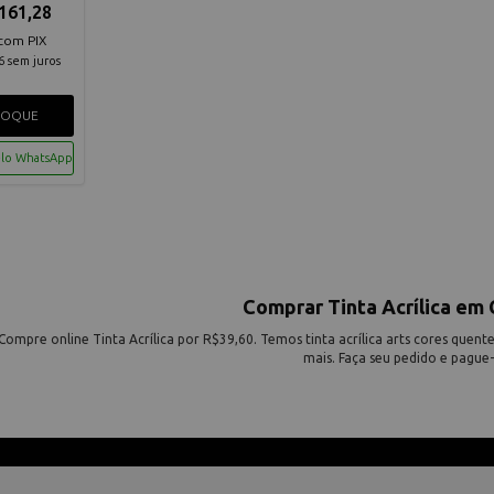
161,28
com PIX
6
sem juros
TOQUE
elo WhatsApp
Comprar Tinta Acrílica em 
Compre online Tinta Acrílica por R$39,60. Temos tinta acrílica arts cores quentes 
mais. Faça seu pedido e pague-