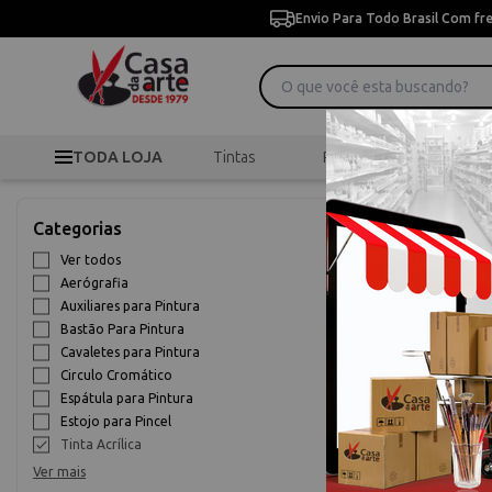
Envio Para Todo Brasil Com fr
TODA LOJA
Tintas
Pincéis
Desen
>
Início
Pintura Artísti
Categorias
Tinta Acrílic
Ver todos
Aerógrafia
10% OFF
Auxiliares para Pintura
Bastão Para Pintura
Cavaletes para Pintura
Circulo Cromático
Espátula para Pintura
Estojo para Pincel
Tinta Acrílica
Ver mais
Tinta Acrílica 