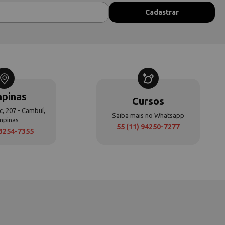
pinas
Cursos
c, 207 - Cambuí,
Saiba mais no Whatsapp
mpinas
55 (11) 94250-7277
 3254-7355