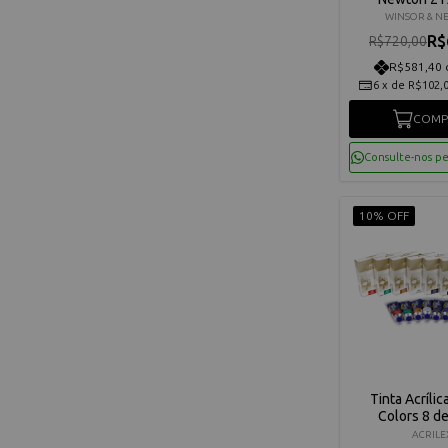
WINSOR & N
R$
R$720,00
R$581,40 
6
x
de
R$102,
COMP
Consulte-nos p
10% OFF
Tinta Acrílic
Colors 8 d
ACRILE