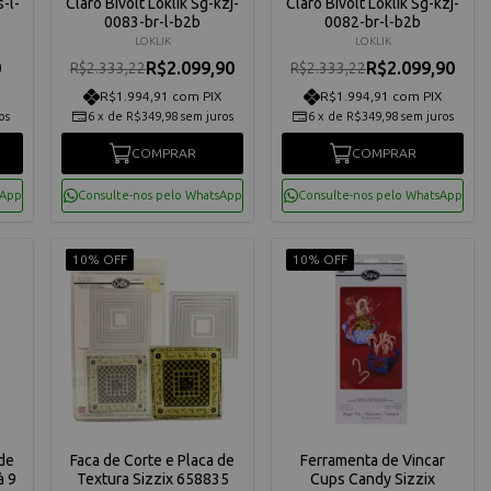
-l-
Claro Bivolt Loklik Sg-kzj-
Claro Bivolt Loklik Sg-kzj-
0083-br-l-b2b
0082-br-l-b2b
LOKLIK
LOKLIK
0
R$2.099,90
R$2.099,90
R$2.333,22
R$2.333,22
R$1.994,91 com PIX
R$1.994,91 com PIX
os
6
x
de
R$349,98
sem juros
6
x
de
R$349,98
sem juros
COMPRAR
COMPRAR
sApp
Consulte-nos pelo WhatsApp
Consulte-nos pelo WhatsApp
10% OFF
10% OFF
 de
Faca de Corte e Placa de
Ferramenta de Vincar
à 9
Textura Sizzix 658835
Cups Candy Sizzix