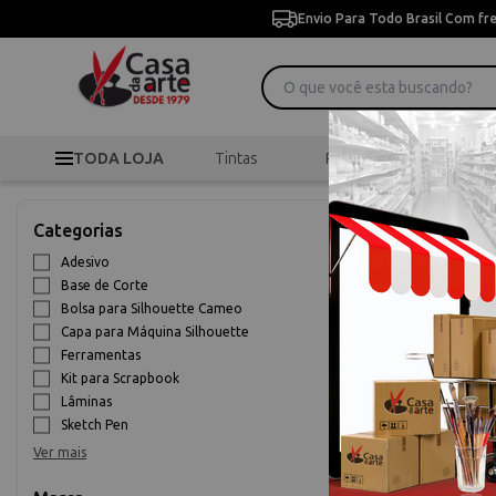
Envio Para Todo Brasil Com fr
TODA LOJA
Tintas
Pincéis
Desen
>
Silhouette 
Início
Categorias
Silhouette e
Adesivo
Base de Corte
10% OFF
Bolsa para Silhouette Cameo
Capa para Máquina Silhouette
Ferramentas
Kit para Scrapbook
Lâminas
Sketch Pen
Ver mais
Papel para s