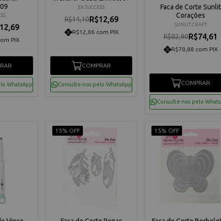
09
Faca de Corte Sunlit
EK SUCCESS
Corações
ESS
R$12,69
R$14,10
SUNLIT CRAFT
12,69
R$12,06 com PIX
R$74,61
R$82,90
com PIX
R$70,88 com PIX
RAR
COMPRAR
COMPRAR
elo WhatsApp
Consulte-nos pelo WhatsApp
Consulte-nos pelo What
15% OFF
15% OFF
de Vinco
Faca de Corte Penas
Faca de Corte Borbole