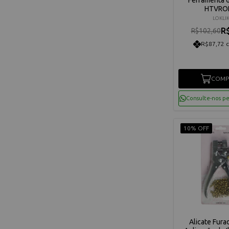
HTVRO
LOKLI
R
R$102,60
R$87,72 
COMP
Consulte-nos p
10% OFF
Alicate Fura