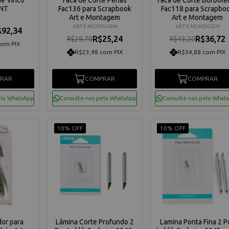
NT
Fac136 para Scrapbook
Fac118 para Scrapbo
Art e Montagem
Art e Montagem
K
ART E MONTAGEM
ART E MONTAGEM
$92,34
R$25,24
R$36,72
R$29,70
R$43,20
com PIX
R$23,98 com PIX
R$34,88 com PIX
RAR
COMPRAR
COMPRAR
elo WhatsApp
Consulte-nos pelo WhatsApp
Consulte-nos pelo What
10% OFF
10% OFF
dor para
Lâmina Corte Profundo 2
Lamina Ponta Fina 2 P