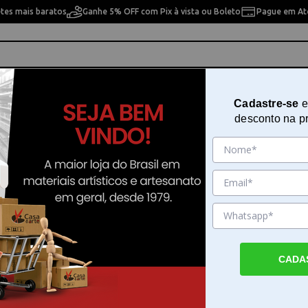
etes mais baratos
Ganhe 5% OFF com Pix à vista ou Boleto
Pague em Até
ho
Cavaletes
Pintura Artística
Pintura Artesan
Cadastre-se
e
desconto na p
e Acessórios
 Acessórios
9% OFF
10% OFF
CADA
crapbook
Encadernadora Universal
Refiladora 4 em 1 Art