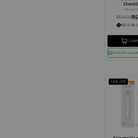
Ekwot0
EK SUCC
R$
R$14,10
R$12,06 
COMP
Consulte-nos p
10% OFF
Ferramenta 