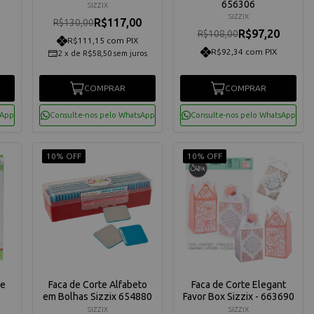
656306
SIZZIX
SIZZIX
R$117,00
R$130,00
R$97,20
R$108,00
R$111,15 com PIX
R$92,34 com PIX
2
x
de
R$58,50
sem juros
COMPRAR
COMPRAR
sApp
Consulte-nos pelo WhatsApp
Consulte-nos pelo WhatsApp
10% OFF
10% OFF
de
Faca de Corte Alfabeto
Faca de Corte Elegant
em Bolhas Sizzix 654880
Favor Box Sizzix - 663690
SIZZIX
SIZZIX