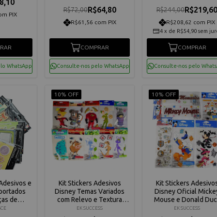
8,10
R$64,80
R$219,6
R$72,00
R$244,00
om PIX
R$61,56 com PIX
R$208,62 com PIX
4
x
de
R$54,90
sem jur
RAR
COMPRAR
COMPRAR
elo WhatsApp
Consulte-nos pelo WhatsApp
Consulte-nos pelo What
10% OFF
10% OFF
 Adesivos e
Kit Stickers Adesivos
Kit Stickers Adesivo
portados
Disney Temas Variados
Disney Oficial Micke
ças de
com Relevo e Textura
Mouse e Donald Duc
ualidade
com 10 Unidades
com 6 Unidades
SCE
EK SUCCESS
EK SUCCESS
sce
Importados EK Success
Importados - EK Succ