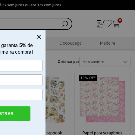
 6x sem juros ou ate 12x com juros
0
al
Scrapbook
Decoupage
Madeira
 garanta
5%
de
rimeira compra!
Ordenar por
10% OFF
10% OFF
STRAR
 e
Papel para scrapbook
Papel para scrapbook