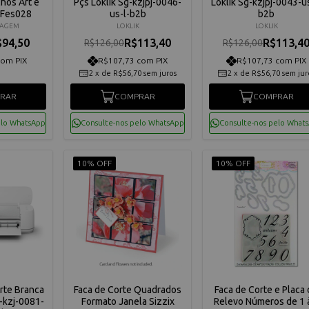
lhós Art e
Pçs Loklik Sg-kzjpj-0046-
Loklik Sg-kzjpj-0043-us
 Fes028
us-l-b2b
b2b
TAGEM
LOKLIK
LOKLIK
$94,50
R$113,40
R$113,4
R$126,00
R$126,00
com PIX
R$107,73 com PIX
R$107,73 com PIX
2
x
de
R$56,70
sem juros
2
x
de
R$56,70
sem jur
RAR
COMPRAR
COMPRAR
elo WhatsApp
Consulte-nos pelo WhatsApp
Consulte-nos pelo What
10% OFF
10% OFF
rte Branca
Faca de Corte Quadrados
Faca de Corte e Placa
g-kzj-0081-
Formato Janela Sizzix
Relevo Números de 1 