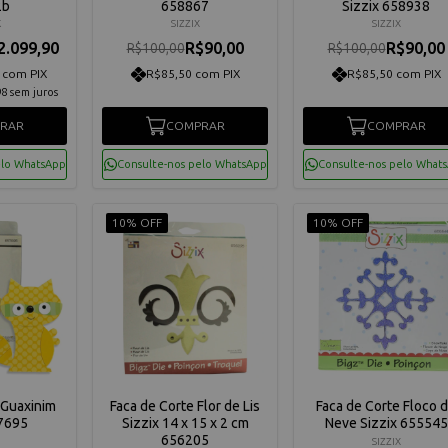
2b
658867
Sizzix 658938
K
SIZZIX
SIZZIX
2.099,90
R$90,00
R$90,00
R$100,00
R$100,00
 com PIX
R$85,50 com PIX
R$85,50 com PIX
98
sem juros
RAR
COMPRAR
COMPRAR
elo WhatsApp
Consulte-nos pelo WhatsApp
Consulte-nos pelo What
10% OFF
10% OFF
 Guaxinim
Faca de Corte Flor de Lis
Faca de Corte Floco 
57695
Sizzix 14 x 15 x 2 cm
Neve Sizzix 655545
656205
SIZZIX