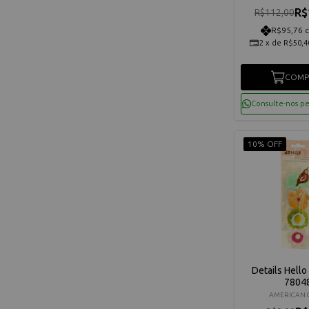
R$
R$112,00
R$95,76 
2
x
de
R$50,4
COMP
Consulte-nos p
10% OFF
Details Hello
7804
AMERICAN 