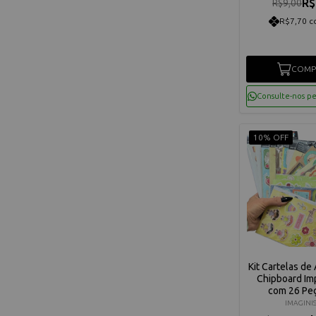
R$
R$9,00
R$7,70 c
COMP
Consulte-nos p
10% OFF
Kit Cartelas de
Chipboard Im
com 26 Pe
Altíssima Q
IMAGINI
Imagini