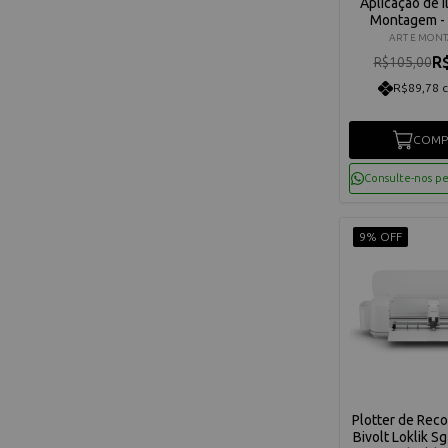
Aplicação de I
Montagem -
ART E MON
R
R$105,00
R$89,78 
COMP
Consulte-nos p
9% OFF
Plotter de Reco
Bivolt Loklik S