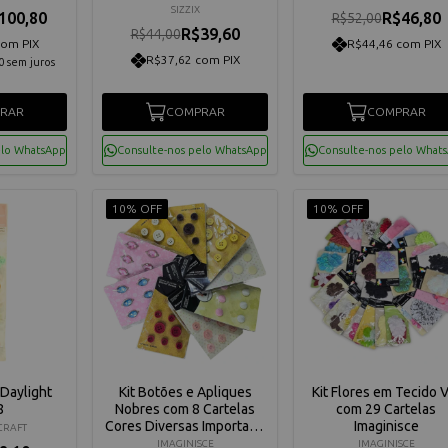
SIZZIX
100,80
R$46,80
R$52,00
R$39,60
R$44,00
com PIX
R$44,46 com PIX
R$37,62 com PIX
0
sem juros
RAR
COMPRAR
COMPRAR
elo WhatsApp
Consulte-nos pelo WhatsApp
Consulte-nos pelo What
10% OFF
10% OFF
 Daylight
Kit Botões e Apliques
Kit Flores em Tecido V
8
Nobres com 8 Cartelas
com 29 Cartelas
Cores Diversas Importado
Imaginisce
CRAFT
Imaginisce
IMAGINISCE
IMAGINISCE