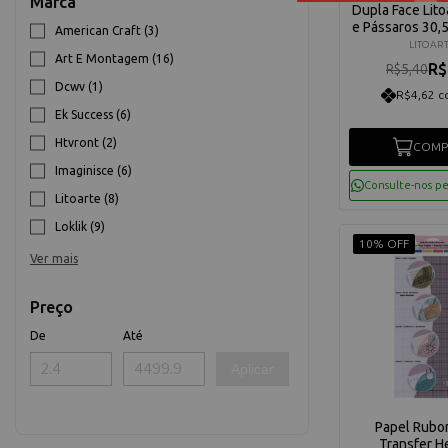
Marca
Dupla Face Lito
e Pássaros 30,5
American Craft (3)
SD-10
LITOAR
Art E Montagem (16)
R$
R$5,40
Dcwv (1)
R$4,62 c
Ek Success (6)
Htvront (2)
COMP
Imaginisce (6)
Consulte-nos p
Litoarte (8)
Loklik (9)
10% OFF
Ver mais
Preço
De
Até
Aplicar
Papel Rubo
Transfer H