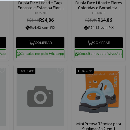
Dupla Face Litoarte Tags
Dupla Face Litoarte Flores
Encanto e Estampa Floral
Coloridas e Borboletas
30,5x30,5 cm - SD-1162
30,5x30,5 cm - SD-1036
LITOARTE
LITOARTE
R$4,86
R$4,86
R$5,40
R$5,40
R$4,62 com PIX
R$4,62 com PIX
COMPRAR
COMPRAR
sApp
Consulte-nos pelo WhatsApp
Consulte-nos pelo WhatsApp
10% OFF
10% OFF
Mini Prensa Térmica para
Sublimação 2 em 1