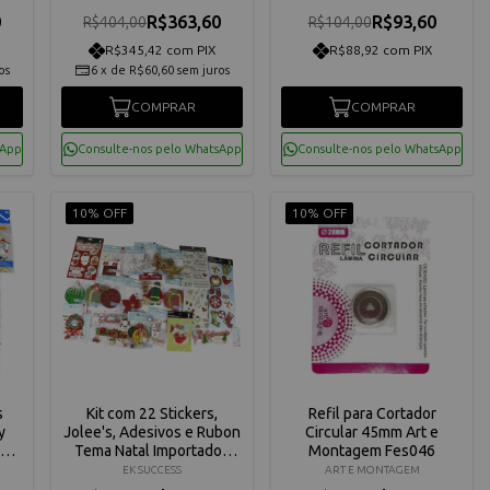
0
R$363,60
R$93,60
R$404,00
R$104,00
R$345,42 com PIX
R$88,92 com PIX
os
6
x
de
R$60,60
sem juros
COMPRAR
COMPRAR
sApp
Consulte-nos pelo WhatsApp
Consulte-nos pelo WhatsApp
10% OFF
10% OFF
s
Kit com 22 Stickers,
Refil para Cortador
y
Jolee's, Adesivos e Rubon
Circular 45mm Art e
k
Tema Natal Importados
Montagem Fes046
com Relevo EK Success
EK SUCCESS
ART E MONTAGEM
ess