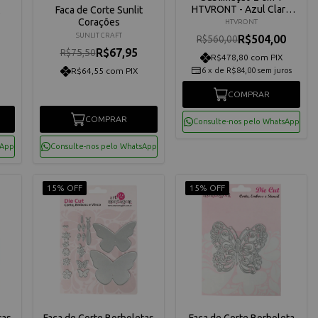
HTVRONT - Azul Claro
Faca de Corte Sunlit
110V
Corações
HTVRONT
SUNLIT CRAFT
R$504,00
R$560,00
R$67,95
R$75,50
R$478,80 com PIX
R$64,55 com PIX
6
x
de
R$84,00
sem juros
COMPRAR
COMPRAR
Consulte-nos pelo WhatsApp
sApp
Consulte-nos pelo WhatsApp
15% OFF
15% OFF
tas
Faca de Corte Borboletas
Faca de Corte Borboleta