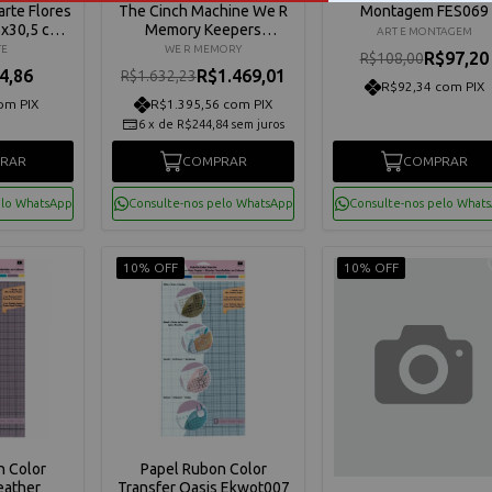
arte Flores
The Cinch Machine We R
Montagem FES069
x30,5 cm -
Memory Keepers
ART E MONTAGEM
20
60001185
TE
WE R MEMORY
R$97,20
R$108,00
4,86
R$1.469,01
R$1.632,23
R$92,34 com PIX
om PIX
R$1.395,56 com PIX
6
x
de
R$244,84
sem juros
RAR
COMPRAR
COMPRAR
elo WhatsApp
Consulte-nos pelo WhatsApp
Consulte-nos pelo What
10% OFF
10% OFF
n Color
Papel Rubon Color
eather
Transfer Oasis Ekwot007