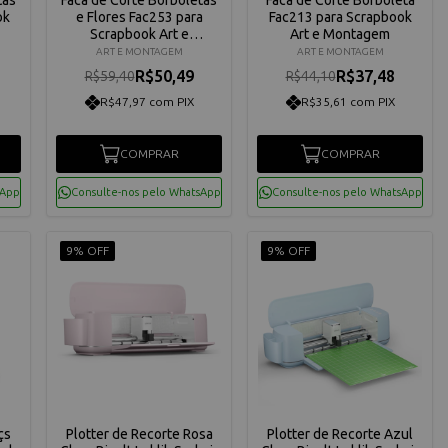
ok
e Flores Fac253 para
Fac213 para Scrapbook
Scrapbook Art e
Art e Montagem
Montagem
ART E MONTAGEM
ART E MONTAGEM
R$50,49
R$37,48
R$59,40
R$44,10
R$47,97 com PIX
R$35,61 com PIX
COMPRAR
COMPRAR
sApp
Consulte-nos pelo WhatsApp
Consulte-nos pelo WhatsApp
9% OFF
9% OFF
çs
Plotter de Recorte Rosa
Plotter de Recorte Azul