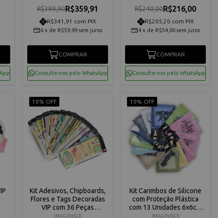
R$359,91
R$216,00
R$399,90
R$240,00
R$341,91 com PIX
R$205,20 com PIX
6
x
de
R$59,99
sem juros
4
x
de
R$54,00
sem juros
COMPRAR
COMPRAR
sApp
Consulte-nos pelo WhatsApp
Consulte-nos pelo WhatsApp
10% OFF
10% OFF
IP
Kit Adesivos, Chipboards,
Kit Carimbos de Silicone
Flores e Tags Decoradas
com Proteção Plástica
VIP com 36 Peças
com 13 Unidades 6x6cm
12x32cm Imaginisce
Imaginisce Importado
IMAGINISCE
IMAGINISCE