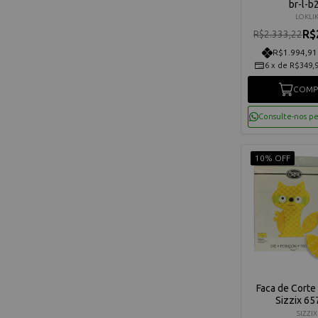
br-l-b
LOKLI
R$
R$2.333,22
R$1.994,91
6
x
de
R$349,
COMP
Consulte-nos p
10% OFF
Faca de Corte
Sizzix 6
SIZZIX