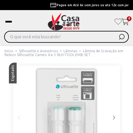
Pague em Até 6x sem juros ou ate 12x com juros
0
Início
>
Silhouette e Acessórios
>
Lâminas
>
Lâmina de Gravação em
Relevo Silhouette Cameo 4 e 5 SILH-TOOL-EMB-SET
Esgotado