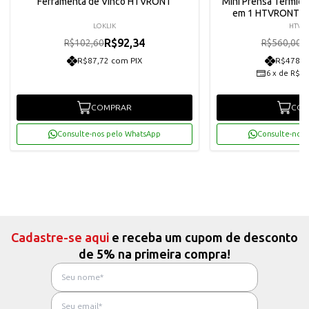
Ferramenta de Vinco HTVRONT
Mini Prensa Térmica
em 1 HTVRONT - 
LOKLIK
HTVR
R$92,34
R
R$102,60
R$560,00
R$87,72 com PIX
R$478,8
6
x
de
R$84
COMPRAR
COM
Consulte-nos pelo WhatsApp
Consulte-nos 
Cadastre-se aqui
e receba um cupom de desconto
de 5% na primeira compra!