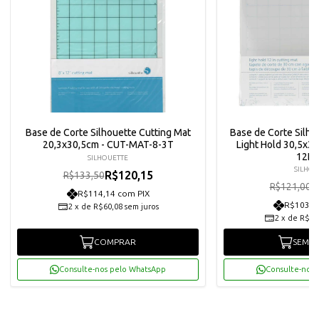
Base de Corte Silhouette Cutting Mat
Base de Corte Silho
20,3x30,5cm - CUT-MAT-8-3T
Light Hold 30,5x3
12LT
SILHOUETTE
SILHOU
R$120,15
R$133,50
R
R$121,00
R$114,14 com PIX
R$103,4
2
x
de
R$60,08
sem juros
2
x
de
R$54
COMPRAR
SEM E
Consulte-nos pelo WhatsApp
Consulte-nos 