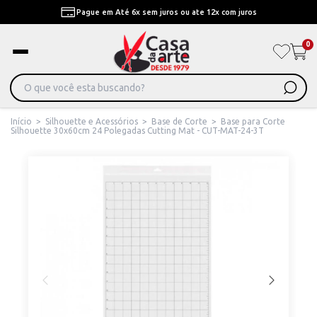
Pague em Até 6x sem juros ou ate 12x com juros
0
Início
>
Silhouette e Acessórios
>
Base de Corte
>
Base para Corte
Silhouette 30x60cm 24 Polegadas Cutting Mat - CUT-MAT-24-3T