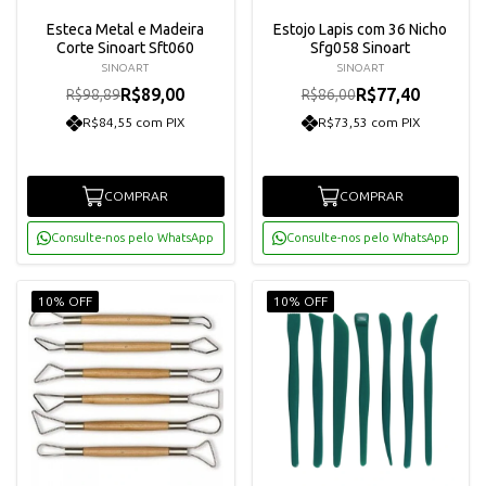
Esteca Metal e Madeira
Estojo Lapis com 36 Nicho
Corte Sinoart Sft060
Sfg058 Sinoart
SINOART
SINOART
R$89,00
R$77,40
R$98,89
R$86,00
R$84,55 com PIX
R$73,53 com PIX
COMPRAR
COMPRAR
Consulte-nos pelo WhatsApp
Consulte-nos pelo WhatsApp
10% OFF
10% OFF