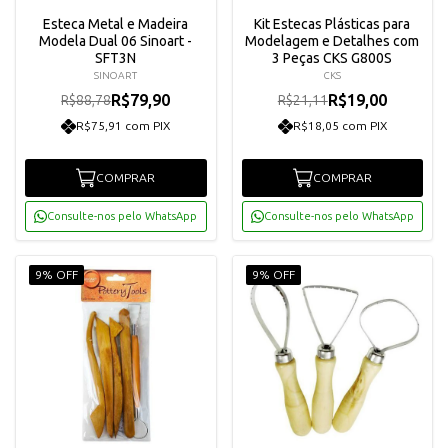
Esteca Metal e Madeira
Kit Estecas Plásticas para
Modela Dual 06 Sinoart -
Modelagem e Detalhes com
SFT3N
3 Peças CKS G800S
SINOART
CKS
R$79,90
R$19,00
R$88,78
R$21,11
R$75,91 com PIX
R$18,05 com PIX
COMPRAR
COMPRAR
Consulte-nos pelo WhatsApp
Consulte-nos pelo WhatsApp
9% OFF
9% OFF