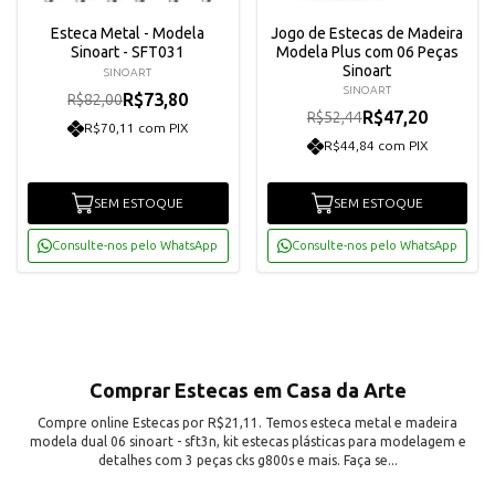
Esteca Metal - Modela
Jogo de Estecas de Madeira
Sinoart - SFT031
Modela Plus com 06 Peças
Sinoart
SINOART
SINOART
R$73,80
R$82,00
R$47,20
R$52,44
R$70,11 com PIX
R$44,84 com PIX
SEM ESTOQUE
SEM ESTOQUE
Consulte-nos pelo WhatsApp
Consulte-nos pelo WhatsApp
Comprar Estecas em Casa da Arte
Compre online Estecas por R$21,11. Temos esteca metal e madeira
modela dual 06 sinoart - sft3n, kit estecas plásticas para modelagem e
detalhes com 3 peças cks g800s e mais. Faça se...