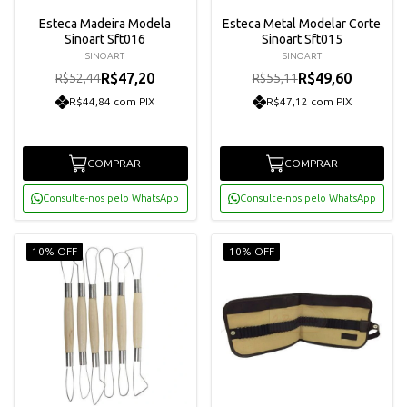
Esteca Madeira Modela
Esteca Metal Modelar Corte
Sinoart Sft016
Sinoart Sft015
SINOART
SINOART
R$47,20
R$49,60
R$52,44
R$55,11
R$44,84 com PIX
R$47,12 com PIX
COMPRAR
COMPRAR
Consulte-nos pelo WhatsApp
Consulte-nos pelo WhatsApp
10% OFF
10% OFF