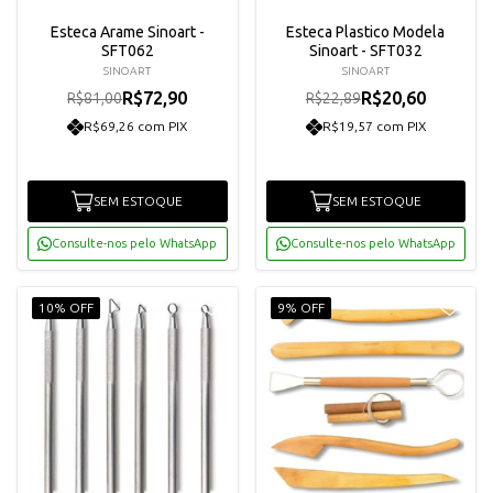
Esteca Arame Sinoart -
Esteca Plastico Modela
SFT062
Sinoart - SFT032
SINOART
SINOART
R$72,90
R$20,60
R$81,00
R$22,89
R$69,26 com PIX
R$19,57 com PIX
SEM ESTOQUE
SEM ESTOQUE
Consulte-nos pelo WhatsApp
Consulte-nos pelo WhatsApp
10% OFF
9% OFF