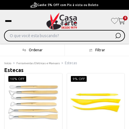
nhe 5% OFF com Pix à vista ou Boleto
Pague em Até
0
Ordenar
Filtrar
>
>
Estecas
Início
Ferramentas Elétricas e Manuais
Estecas
10% OFF
9% OFF