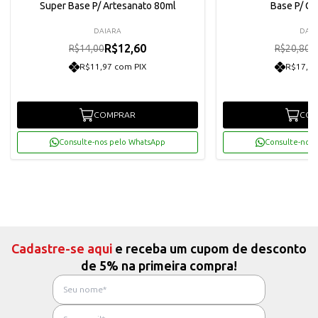
Super Base P/ Artesanato 80ml
Base P/ G
DAIARA
DAIA
R$12,60
R
R$14,00
R$20,80
R$11,97 com PIX
R$17,78
COMPRAR
COM
Consulte-nos pelo WhatsApp
Consulte-nos 
Cadastre-se aqui
e receba um cupom de desconto
de 5% na primeira compra!