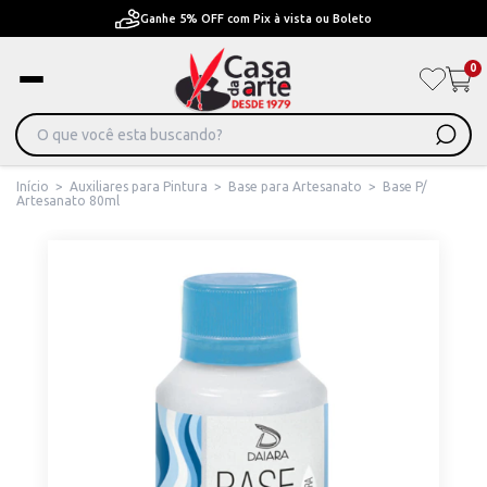
Ganhe 5% OFF com Pix à vista ou Boleto
0
Início
>
Auxiliares para Pintura
>
Base para Artesanato
>
Base P/
Artesanato 80ml