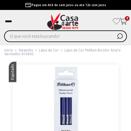
Pague em Até 6x sem juros ou ate 12x com juros
0
Início
>
Desenho
>
Lápis de Cor
>
Lapis de Cor Pelikan Bicolor Azul e
Vermelho 810845
Esgotado