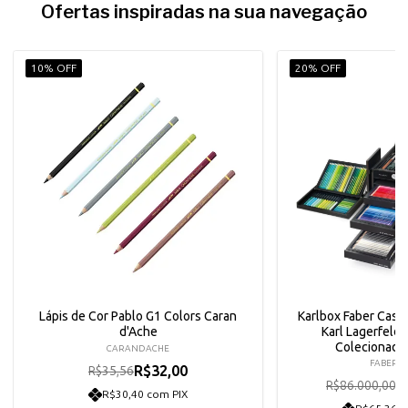
Ofertas inspiradas na sua navegação
10% OFF
20% OFF
Lápis de Cor Pablo G1 Colors Caran
Karlbox Faber Caste
d'Ache
Karl Lagerfeld
Colecionado
CARANDACHE
FABER C
R$32,00
R$35,56
R
R$86.000,00
R$30,40 com PIX