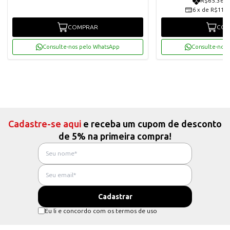
R$65.360,
6
x
de
R$11.4
COMPRAR
COM
Consulte-nos pelo WhatsApp
Consulte-nos 
Cadastre-se aqui
e receba um cupom de desconto
de 5% na primeira compra!
Eu li e concordo com os termos de uso