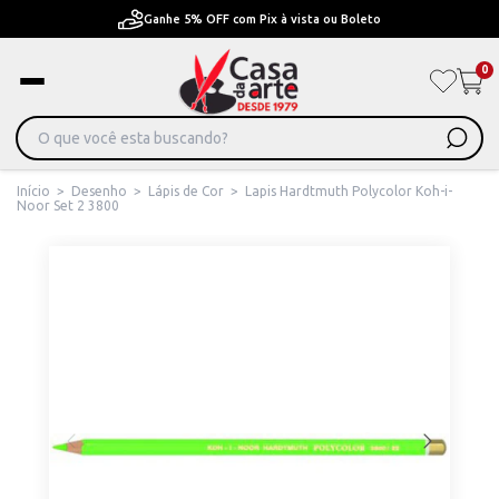
ta ou Boleto
Pague em Até 6x sem juros ou ate 12x
0
Início
>
Desenho
>
Lápis de Cor
>
Lapis Hardtmuth Polycolor Koh-i-
Noor Set 2 3800