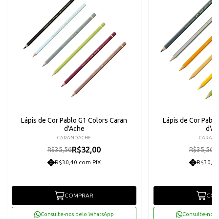
Lápis de Cor Pablo G1 Colors Caran
Lápis de Cor Pablo
d'Ache
d'A
CARANDACHE
CARAN
R$32,00
R
R$35,56
R$35,56
R$30,40 com PIX
R$30,40
COMPRAR
COM
Consulte-nos pelo WhatsApp
Consulte-nos 