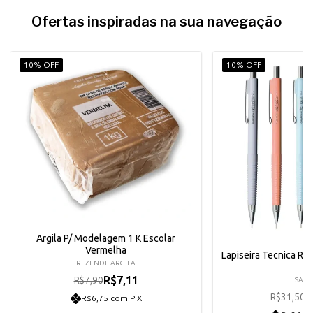
Ofertas inspiradas na sua navegação
10% OFF
10% OFF
Argila P/ Modelagem 1 K Escolar
Vermelha
Lapiseira Tecnica Ret
REZENDE ARGILA
R$7,11
R$7,90
SAKU
R
R$31,50
R$6,75 com PIX