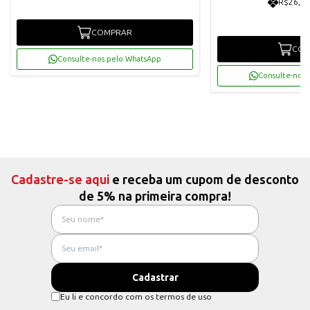
R$26,93
COMPRAR
COM
Consulte-nos pelo WhatsApp
Consulte-nos 
Cadastre-se aqui
e receba um cupom de desconto
de 5% na primeira compra!
Eu li e concordo com os termos de uso