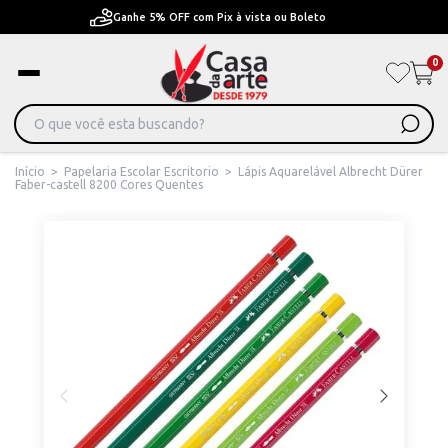
Pague em Até 6x sem juros ou ate 12x com juros
0
Início
>
Papelaria Escolar Escritorio
>
Lápis Aquarelável Albrecht Dürer
Faber-castell 8200 Cores Quentes