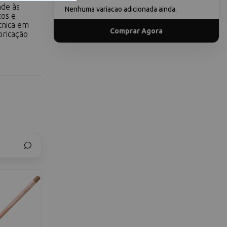
nde às
Nenhuma variacao adicionada ainda.
tos e
cnica em
Comprar Agora
bricação