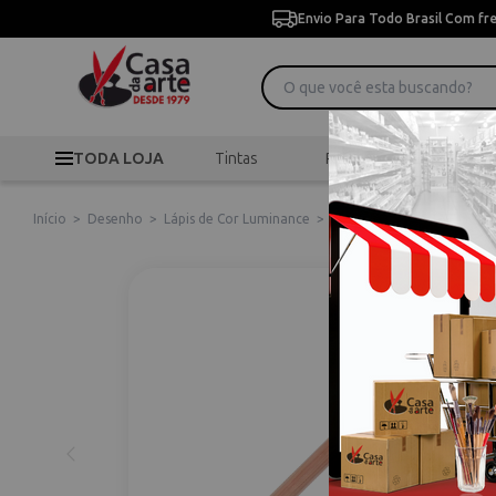
Envio Para Todo Brasil Com fr
TODA LOJA
Tintas
Pincéis
Desen
Início
>
Desenho
>
Lápis de Cor Luminance
>
Lápis Luminance 6901 Cara