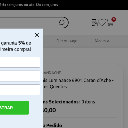
 6x sem juros ou ate 12x com juros
0
al
Scrapbook
Decoupage
Madeira
 garanta
5%
de
rimeira compra!
he -
CARANDACHE
Lápis Luminance 6901 Caran d'Ache -
Cores Quentes
Itens Selecionados:
0 itens
STRAR
R$0,00
s Quentes O
 Quentes
Seu Pedido
te com uma