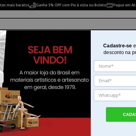
etes mais baratos
Ganhe 5% OFF com Pix à vista ou Boleto
Pague em Até
ho
Cavaletes
Pintura Artística
Pintura Artesan
Cadastre-se
e
desconto na p
n d'Ache - Cores Quentes
Lápis Luminance 6901 Caran d'Ac
Cores Quentes
Sku. 189143
Detalhes do Produto
CADA
Lápis Luminance 6901 Caran d'Ache - Core
Lápis Luminance 6901 Caran d'Ache - Cores
une a cremosidade de uma mina permanen