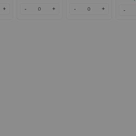
+
-
+
-
+
-