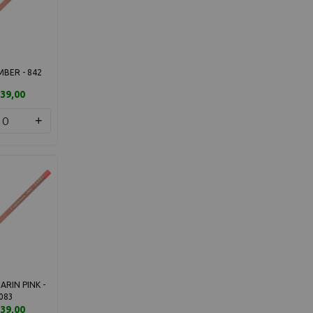
BER - 842
39,00
+
RIN PINK -
083
39,00