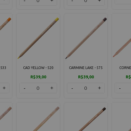
-
+
-
+
 533
CAD YELLOW - 520
CARMINE LAKE - 575
CORNEL
R$39,00
R$39,00
R$
+
-
+
-
+
-