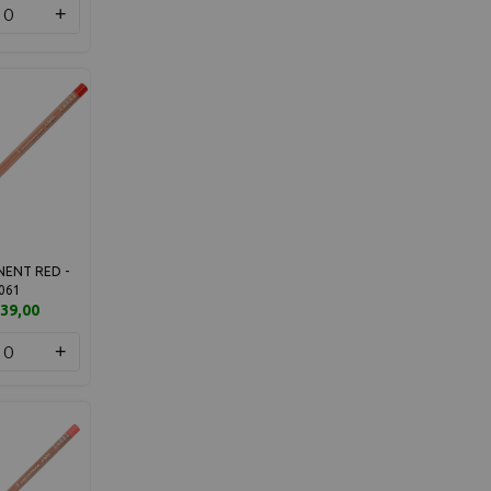
+
ENT RED -
061
39,00
+