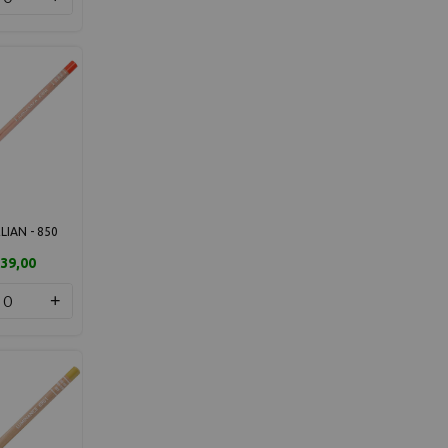
IAN - 850
39,00
+