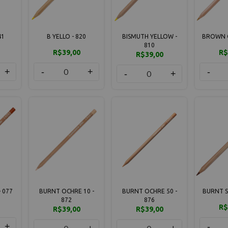
41
B YELLO - 820
BISMUTH YELLOW -
BROWN O
810
R$39,00
R$
R$39,00
+
-
+
-
-
+
 077
BURNT OCHRE 10 -
BURNT OCHRE 50 -
BURNT S
872
876
R$
R$39,00
R$39,00
+
-