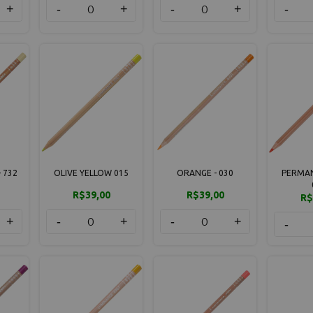
+
-
+
-
+
-
 732
OLIVE YELLOW 015
ORANGE - 030
PERMAN
R$39,00
R$39,00
R$
+
-
+
-
+
-