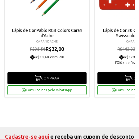
Lápis de Cor Pablo RGB Colors Caran
Lápis de Cor 30 Co
d'Ache
Swisscolor
CARANDACHE
CARAN
R$32,00
R
R$35,56
R$443,33
R$30,40 com PIX
R$379,0
6
x
de
R$66
COMPRAR
COM
Consulte-nos pelo WhatsApp
Consulte-nos 
Cadastre-se aqui
e receba um cupom de desconto