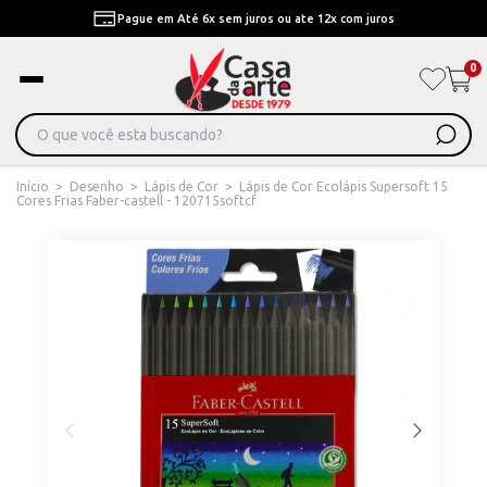
Pague em Até 6x sem juros ou ate 12x com juros
0
Início
>
Desenho
>
Lápis de Cor
>
Lápis de Cor Ecolápis Supersoft 15
Cores Frias Faber-castell - 120715softcf