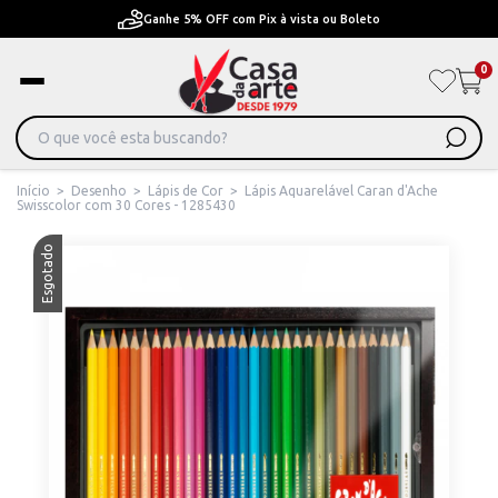
Ganhe 5% OFF com Pix à vista ou Boleto
0
Início
>
Desenho
>
Lápis de Cor
>
Lápis Aquarelável Caran d'Ache
Swisscolor com 30 Cores - 1285430
Esgotado