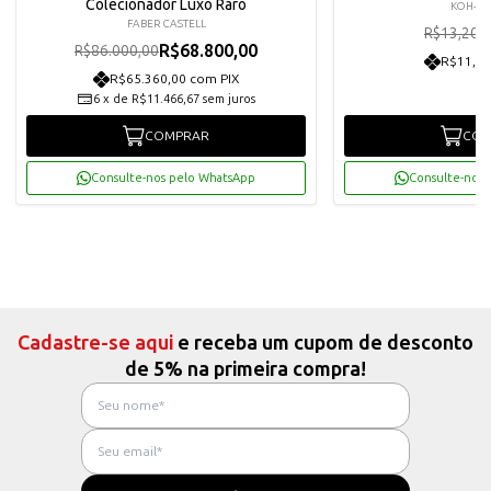
Colecionador Luxo Raro
KOH-I-
FABER CASTELL
R
R$13,20
R$68.800,00
R$86.000,00
R$11,29
R$65.360,00 com PIX
6
x
de
R$11.466,67
sem juros
COMPRAR
COM
Consulte-nos pelo WhatsApp
Consulte-nos 
Cadastre-se aqui
e receba um cupom de desconto
de 5% na primeira compra!