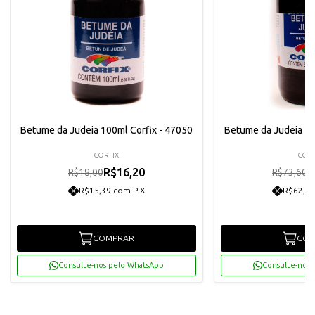
Betume da Judeia 100ml Corfix - 47050
Betume da Judeia 50
CORFIX
CORF
R$16,20
R
R$18,00
R$73,60
R$15,39 com PIX
R$62,93
COMPRAR
COM
Consulte-nos pelo WhatsApp
Consulte-nos 