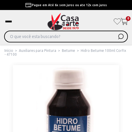
Pague em Até 6x sem juros ou ate 12x com juros
0
Início
>
Auxiliares para Pintura
>
Betume
>
Hidro Betume 100ml Corfix
- 47100