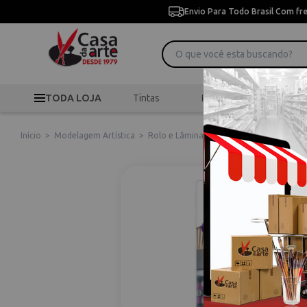
Envio Para Todo Brasil Com fr
TODA LOJA
Tintas
Pincéis
Desen
Início
>
Modelagem Artística
>
Rolo e Lâminas
>
Blade Set Ass. 3 Pçs 8