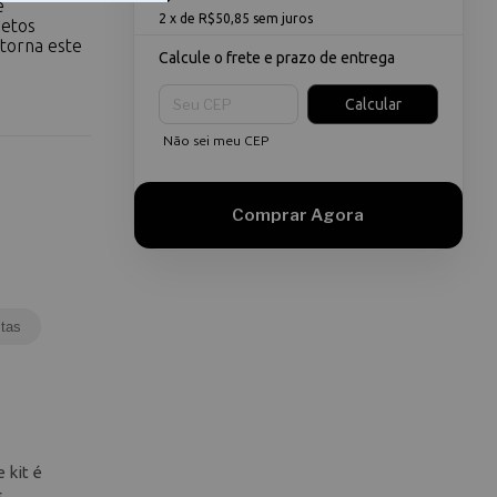
e
2
x de
R$50,85
sem juros
jetos
 torna este
Calcule o frete e prazo de entrega
Entregas para o CEP:
Calcular
Não sei meu CEP
tas
 kit é
s