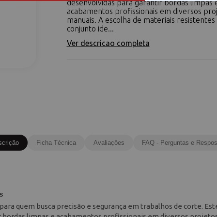
desenvolvidas para garantir bordas limpas 
acabamentos profissionais em diversos pro
manuais. A escolha de materiais resistentes
conjunto ide...
Ver descricao completa
scrição
Ficha Técnica
Avaliações
FAQ - Perguntas e Respos
s
 para quem busca precisão e segurança em trabalhos de corte. Este
r bordas limpas e acabamentos profissionais em diversos projeto