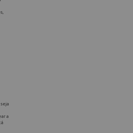
s,
 seja
ar a
tá