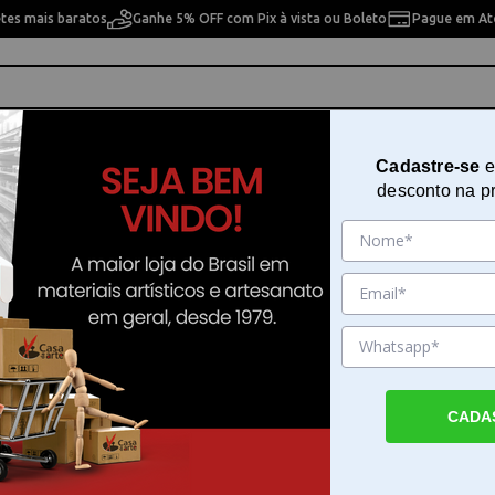
etes mais baratos
Ganhe 5% OFF com Pix à vista ou Boleto
Pague em Até
ho
Cavaletes
Pintura Artística
Pintura Artesan
Cadastre-se
e
desconto na p
700-14
Blade Set Ass. 3 Pçs 8700-14
Sku. 170871
Detalhes do Produto
CADA
Blade Set Ass. 3 Pçs 8700-14 para cortes p
Blade Set Ass. 3 Pçs 8700-14 é um conjunto
para quem busca precisão e segurança em 
de corte. Este kit é composto por três lâmi