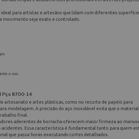
ideal para artistas e artesãos que lidam com diferentes superfície
da movimento seja exato e controlado.
po.
ante o uso.
 3 Pçs 8700-14
de artesanato e artes plásticas, como no recorte de papéis para
ra modelagem. A precisão do aço inoxidável evita que o material
abalho final.
gadores aderentes de borracha oferecem maior firmeza ao manuse
 acidentes. Essa característica é fundamental tanto para quem es
onal que passa horas executando cortes detalhados.