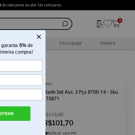
 6x sem juros ou ate 12x com juros
0
al
Scrapbook
Decoupage
Madeira
 garanta
5%
de
rimeira compra!
FIMO
Blade Set Ass. 3 Pçs 8700-14 - Sku.
170871
STRAR
R$113,00
recisos O
 essencial
R$101,70
trabalhos
nas
R$96,62 com PIX