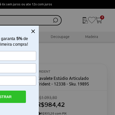
 6x sem juros ou ate 12x com juros
0
al
Scrapbook
Decoupage
Madeira
 garanta
5%
de
rimeira compra!
nt -
TRIDENT
Cavalete Estúdio Articulado
Trident - 12338 - Sku. 19895
STRAR
R$1.093,80
R$984,42
alete
nto
,
R$935,20 com PIX