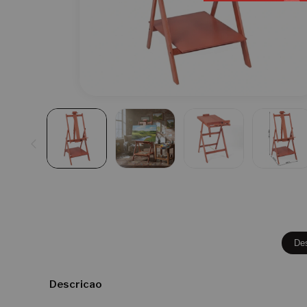
De
Descricao