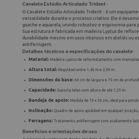
Cavalete Estúdio Articulado Trident -
O Cavalete Estúdio Articulado Trident - é um equipamen
versatilidade durante o processo criativo. Ele é desenvo
guache e aquarela, unindo robustez e ergonomia para p
Sua estrutura é fabricada em madeira Lyptus de reflore
durabilidade mesmo em usos intensos em ateliês ou e
antiferrugem.
Detalhes técnicos e especificações do cavalete
Material:
Madeira Lyptus de reflorestamento com manoplas pl
Altura total:
Regulável entre 1,40 m e 2,00 m.
Dimensões da base:
60 cm de largura e 75 cm de profund
Capacidade:
Suporta telas com altura de até 1,25 m.
Bandeja de apoio:
Medida de 70 x 50 cm, ideal para pincéis,
Inclinação:
Quadro de apoio ajustável em qualquer posição, 
Ferragens:
Tratamento antiferrugem com acabamento lat
Benefícios e orientações de uso