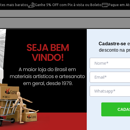
etes mais baratos
Ganhe 5% OFF com Pix à vista ou Boleto
Pague em Até
ho
Cavaletes
Pintura Artística
Pintura Artesan
Cadastre-se
e
desconto na p
 Trident - 12338
Cavalete Estúdio Articulado Tride
12338
Sku. 19895
Detalhes do Produto
CADA
Cavalete Estúdio Articulado Trident - O Cav
Estúdio Articulado Trident - é um equipame
essencial para artistas que buscam precisão