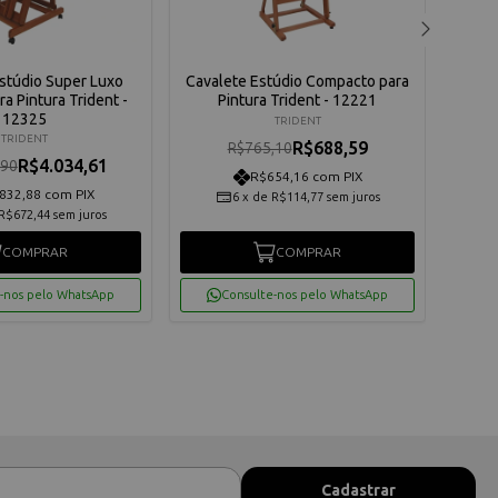
stúdio Super Luxo
Cavalete Estúdio Compacto para
Ca
ra Pintura Trident -
Pintura Trident - 12221
12325
TRIDENT
TRIDENT
R$688,59
R$765,10
R$4.034,61
,90
R$654,16 com PIX
832,88 com PIX
6
x
de
R$114,77
sem juros
R$672,44
sem juros
COMPRAR
COMPRAR
-nos pelo WhatsApp
Consulte-nos pelo WhatsApp