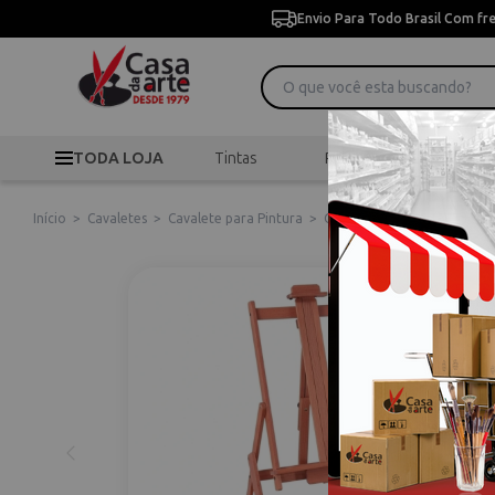
Envio Para Todo Brasil Com fr
TODA LOJA
Tintas
Pincéis
Desen
Início
>
Cavaletes
>
Cavalete para Pintura
>
Cavalete Estúdio Articulado