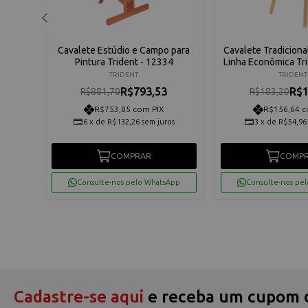
sional
Cavalete Estúdio e Campo para
Cavalete Tradicional
a de
Pintura Trident - 12334
Linha Econômica Tr
6019-
TRIDENT
TRIDENT
R$793,53
R$1
R$881,70
R$183,20
56
R$753,85 com PIX
R$156,64 c
6
x
de
R$132,26
sem juros
3
x
de
R$54,96
os
COMPRAR
COMP
App
Consulte-nos pelo WhatsApp
Consulte-nos pe
Cadastre-se aqui
e receba um cupom 