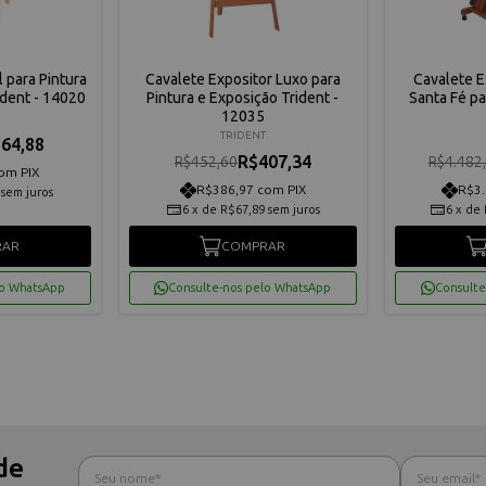
 para Pintura
Cavalete Expositor Luxo para
Cavalete E
ident - 14020
Pintura e Exposição Trident -
Santa Fé pa
12035
TRIDENT
64,88
R$407,34
R$452,60
R$4.482
om PIX
R$386,97 com PIX
R$3.
sem juros
6
x
de
R$67,89
sem juros
6
x
de
RAR
COMPRAR
lo WhatsApp
Consulte-nos pelo WhatsApp
Consulte
de