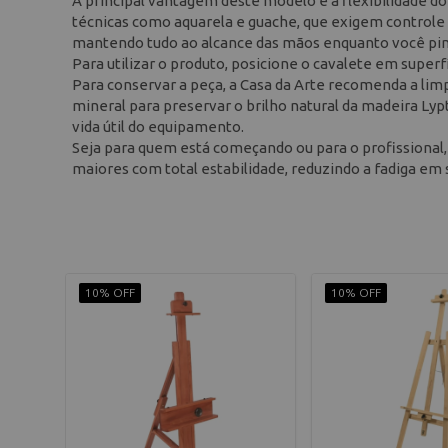
A principal vantagem deste modelo é a flexibilidade do
técnicas como aquarela e guache, que exigem controle da
mantendo tudo ao alcance das mãos enquanto você pin
Para utilizar o produto, posicione o cavalete em superfí
Para conservar a peça, a Casa da Arte recomenda a limp
mineral para preservar o brilho natural da madeira Lypt
vida útil do equipamento.
Seja para quem está começando ou para o profissional,
maiores com total estabilidade, reduzindo a fadiga em
10% OFF
10% OFF