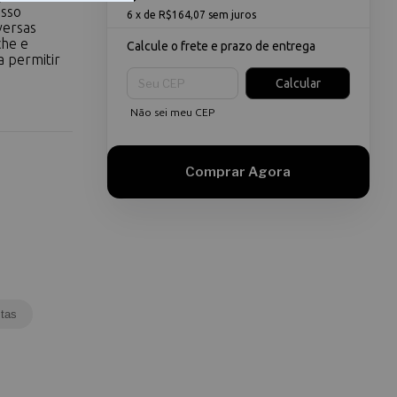
esso
6
x de
R$164,07
sem juros
versas
che e
Calcule o frete e prazo de entrega
a permitir
Entregas para o CEP:
Calcular
Não sei meu CEP
tas