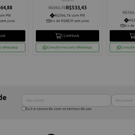
TRIDENT
64,88
R$533,43
R$592,70
R$452
om PIX
R$506,76 com PIX
R$3
sem juros
6
x
de
R$88,91
sem juros
6
x
d
RAR
COMPRAR
lo WhatsApp
Consulte-nos pelo WhatsApp
Consulte
de
Eu li e concordo com os termos de uso