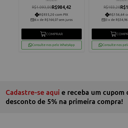
TRIDENT
TRIDENT
R$984,42
R$1
R$1.093,80
R$183,20
R$935,20 com PIX
R$156,64 c
os
6
x
de
R$164,07
sem juros
3
x
de
R$54,96
COMPRAR
COMP
App
Consulte-nos pelo WhatsApp
Consulte-nos pe
Cadastre-se aqui
e receba um cupom 
desconto de 5% na primeira compra!