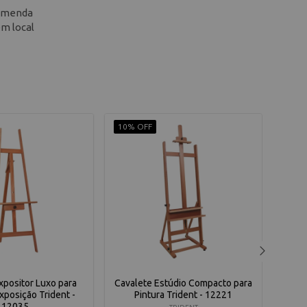
ecomenda
m local
10% OFF
10% 
xpositor Luxo para
Cavalete Estúdio Compacto para
Cava
Exposição Trident -
Pintura Trident - 12221
12035