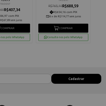
TRIDENT
TRIDENT
R$688,59
R$765,10
R$407,34
,60
R$654,16 com PIX
86,97 com PIX
6
x
de
R$114,77
sem juros
e
R$67,89
sem juros
COMPRAR
COMPRAR
-nos pelo WhatsApp
Consulte-nos pelo WhatsApp