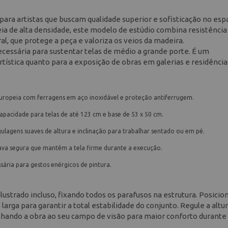
ara artistas que buscam qualidade superior e sofisticação no esp
ia de alta densidade, este modelo de estúdio combina resistência
, que protege a peça e valoriza os veios da madeira.
necessária para sustentar telas de médio a grande porte. É um
tística quanto para a exposição de obras em galerias e residência
europeia com ferragens em aço inoxidável e proteção antiferrugem.
capacidade para telas de até 123 cm e base de 53 x 50 cm.
ulagens suaves de altura e inclinação para trabalhar sentado ou em pé.
trava segura que mantêm a tela firme durante a execução.
sária para gestos enérgicos de pintura.
strado incluso, fixando todos os parafusos na estrutura. Posicio
arga para garantir a total estabilidade do conjunto. Regule a altur
inhando a obra ao seu campo de visão para maior conforto durante