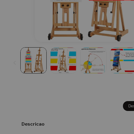
De
Descricao