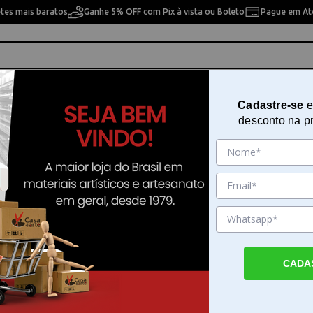
etes mais baratos
Ganhe 5% OFF com Pix à vista ou Boleto
Pague em Até
ho
Cavaletes
Pintura Artística
Pintura Artesan
Cadastre-se
e
desconto na p
sional Meeden 1,50m em Madeira de Faia Estúdio Versátil AFE-6019-YM
Cavalete de Pintura Profissiona
1,50m em Madeira de Faia Estúdi
Versátil AFE-6019-YM
Sku. 199951
CADA
Detalhes do Produto
Cavalete de madeira pintura profissional 