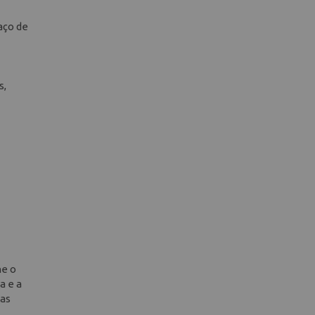
aço de
s,
ne o
a e a
 as