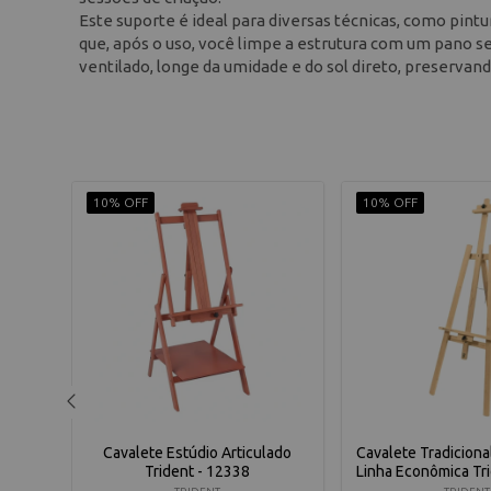
Este suporte é ideal para diversas técnicas, como pintu
que, após o uso, você limpe a estrutura com um pano 
ventilado, longe da umidade e do sol direto, preservand
10% OFF
10% OFF
Porte
Cavalete Estúdio Articulado
Cavalete Tradicional
 14033
Trident - 12338
Linha Econômica Tr