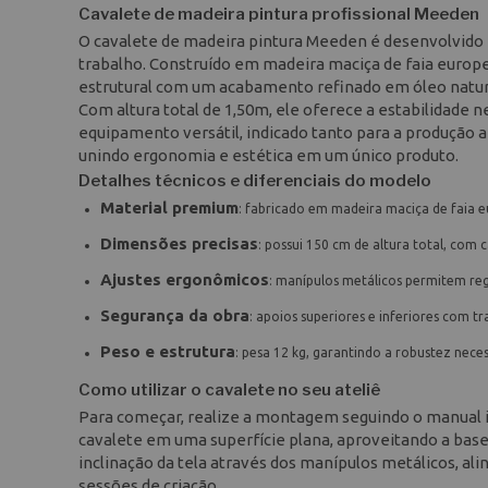
Cavalete de madeira pintura profissional Meeden
O cavalete de madeira pintura Meeden é desenvolvido p
trabalho. Construído em madeira maciça de faia europe
estrutural com um acabamento refinado em óleo natural
Com altura total de 1,50m, ele oferece a estabilidade 
equipamento versátil, indicado tanto para a produção ar
unindo ergonomia e estética em um único produto.
Detalhes técnicos e diferenciais do modelo
Material premium
: fabricado em madeira maciça de faia 
Dimensões precisas
: possui 150 cm de altura total, com 
Ajustes ergonômicos
: manípulos metálicos permitem reg
Segurança da obra
: apoios superiores e inferiores com 
Peso e estrutura
: pesa 12 kg, garantindo a robustez neces
Como utilizar o cavalete no seu ateliê
Para começar, realize a montagem seguindo o manual ilu
cavalete em uma superfície plana, aproveitando a base l
inclinação da tela através dos manípulos metálicos, al
sessões de criação.