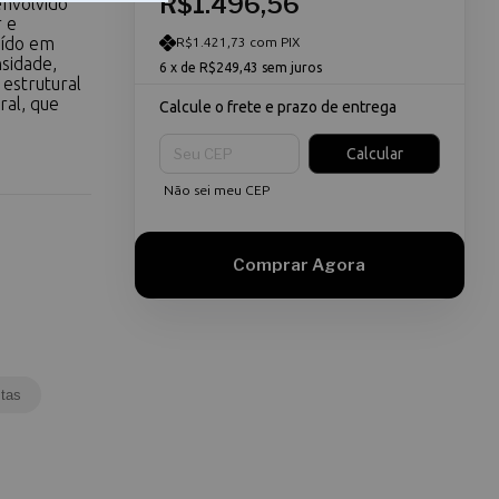
R$1.496,56
nvolvido
r e
uído em
R$1.421,73 com PIX
sidade,
6
x de
R$249,43
sem juros
 estrutural
al, que
Calcule o frete e prazo de entrega
Entregas para o CEP:
Calcular
Não sei meu CEP
tas