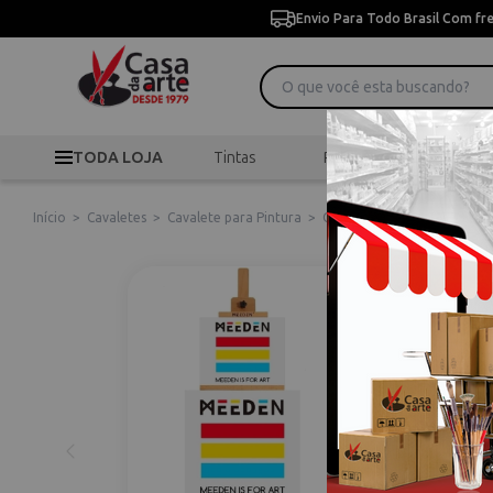
Envio Para Todo Brasil Com fr
TODA LOJA
Tintas
Pincéis
Desen
Início
>
Cavaletes
>
Cavalete para Pintura
>
Cavalete de Pintura Profis