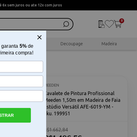
 6x sem juros ou ate 12x com juros
0
al
Scrapbook
Decoupage
Madeira
 garanta
5%
de
rimeira compra!
l Meeden
o
MEEDEN
Cavalete de Pintura Profissional
Meeden 1,50m em Madeira de Faia
Estúdio Versátil AFE-6019-YM -
Sku. 199951
STRAR
R$1.662,84
Meeden O