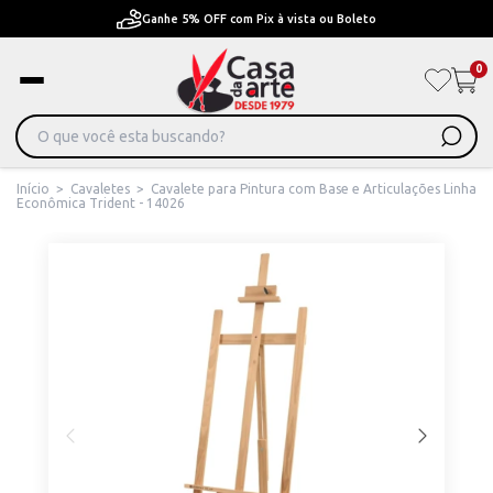
Ganhe 5% OFF com Pix à vista ou Boleto
0
Início
>
Cavaletes
>
Cavalete para Pintura com Base e Articulações Linha
Econômica Trident - 14026