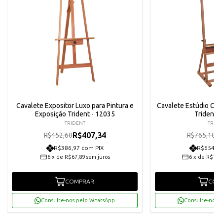
Cavalete Expositor Luxo para Pintura e
Cavalete Estúdio Co
Exposição Trident - 12035
Trident 
TRIDENT
TRID
R$407,34
R
R$452,60
R$765,10
R$386,97 com PIX
R$654,1
6
x
de
R$67,89
sem juros
6
x
de
R$114
COMPRAR
COM
Consulte-nos pelo WhatsApp
Consulte-nos 