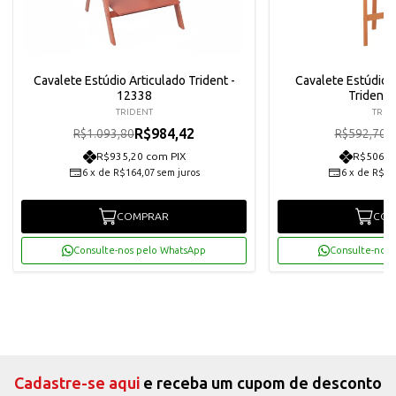
Cavalete Estúdio Articulado Trident -
Cavalete Estúdio L
12338
Trident 
TRIDENT
TRID
R$984,42
R
R$1.093,80
R$592,70
R$935,20 com PIX
R$506,7
6
x
de
R$164,07
sem juros
6
x
de
R$88
COMPRAR
COM
Consulte-nos pelo WhatsApp
Consulte-nos 
Cadastre-se aqui
e receba um cupom de desconto