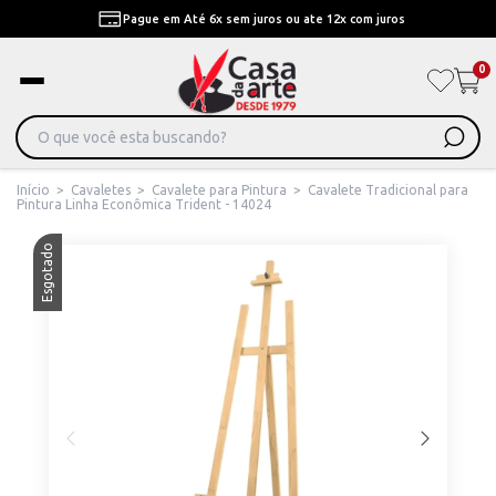
Pague em Até 6x sem juros ou ate 12x com juros
0
Início
>
Cavaletes
>
Cavalete para Pintura
>
Cavalete Tradicional para
Pintura Linha Econômica Trident - 14024
Esgotado