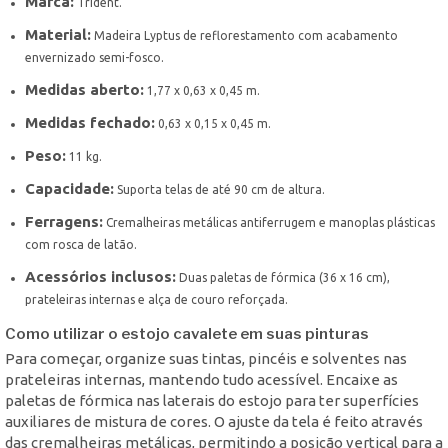
Marca:
Trident.
Material:
Madeira Lyptus de reflorestamento com acabamento
envernizado semi-fosco.
Medidas aberto:
1,77 x 0,63 x 0,45 m.
Medidas fechado:
0,63 x 0,15 x 0,45 m.
Peso:
11 kg.
Capacidade:
Suporta telas de até 90 cm de altura.
Ferragens:
Cremalheiras metálicas antiferrugem e manoplas plásticas
com rosca de latão.
Acessórios inclusos:
Duas paletas de fórmica (36 x 16 cm),
prateleiras internas e alça de couro reforçada.
Como utilizar o estojo cavalete em suas pinturas
Para começar, organize suas tintas, pincéis e solventes nas
prateleiras internas, mantendo tudo acessível. Encaixe as
paletas de fórmica nas laterais do estojo para ter superfícies
auxiliares de mistura de cores. O ajuste da tela é feito através
das cremalheiras metálicas, permitindo a posição vertical para a