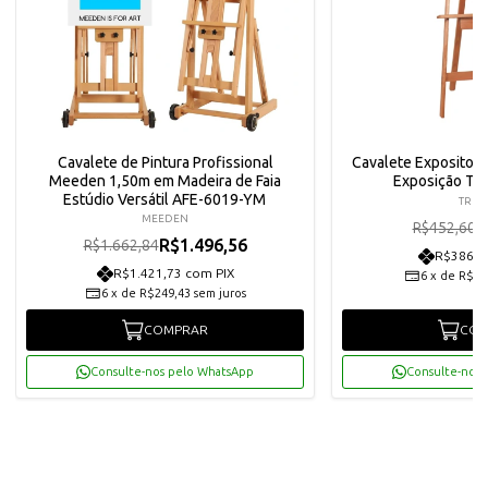
Cavalete de Pintura Profissional
Cavalete Expositor L
Meeden 1,50m em Madeira de Faia
Exposição Tri
Estúdio Versátil AFE-6019-YM
TRID
MEEDEN
R
R$452,60
R$1.496,56
R$1.662,84
R$386,9
R$1.421,73 com PIX
6
x
de
R$67
6
x
de
R$249,43
sem juros
COMPRAR
COM
Consulte-nos pelo WhatsApp
Consulte-nos 