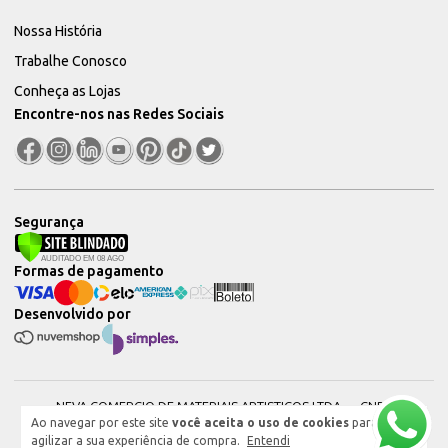
Nossa História
Trabalhe Conosco
Conheça as Lojas
Encontre-nos nas Redes Sociais
Segurança
Formas de pagamento
Desenvolvido por
NEVA COMERCIO DE MATERIAIS ARTISTICOS LTDA — CNPJ:
Ao navegar por este site
você aceita o uso de cookies
para
51604544000101 © 2026. Todos os direitos reservados.
agilizar a sua experiência de compra.
Entendi