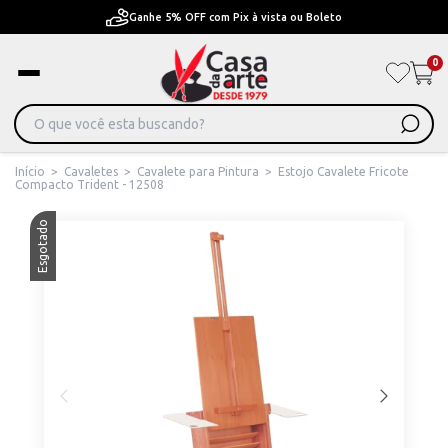
Ganhe 5% OFF com Pix à vista ou Boleto
0
Início
>
Cavaletes
>
Cavalete para Pintura
>
Estojo Cavalete Fricote
Compacto Trident - 12508
Esgotado