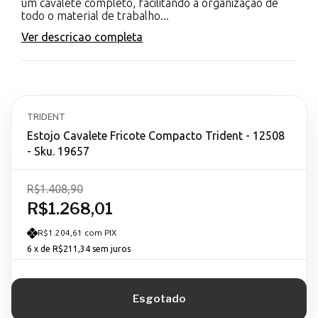
um cavalete completo, facilitando a organização de
todo o material de trabalho...
Ver descricao completa
TRIDENT
Estojo Cavalete Fricote Compacto Trident - 12508
- Sku. 19657
R$1.408,90
R$1.268,01
R$1.204,61 com PIX
6
x de
R$211,34
sem juros