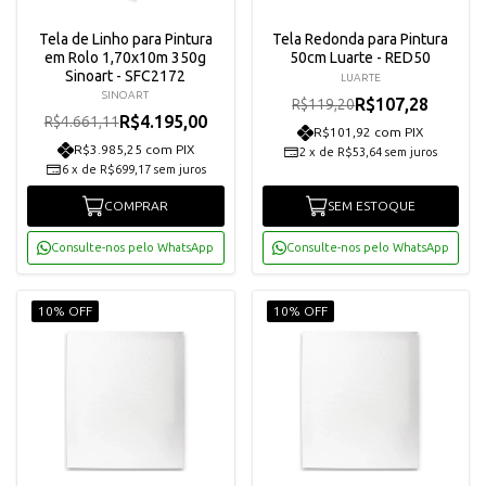
Tela de Linho para Pintura
Tela Redonda para Pintura
em Rolo 1,70x10m 350g
50cm Luarte - RED50
Sinoart - SFC2172
LUARTE
SINOART
R$107,28
R$119,20
R$4.195,00
R$4.661,11
R$101,92 com PIX
R$3.985,25 com PIX
2
x
de
R$53,64
sem juros
6
x
de
R$699,17
sem juros
COMPRAR
SEM ESTOQUE
Consulte-nos pelo WhatsApp
Consulte-nos pelo WhatsApp
10% OFF
10% OFF