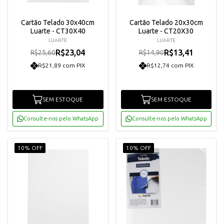
Cartão Telado 30x40cm
Cartão Telado 20x30cm
Luarte - CT30X40
Luarte - CT20X30
LUARTE
LUARTE
R$23,04
R$13,41
R$25,60
R$14,90
R$21,89 com PIX
R$12,74 com PIX
SEM ESTOQUE
SEM ESTOQUE
Consulte-nos pelo WhatsApp
Consulte-nos pelo WhatsApp
10% OFF
10% OFF