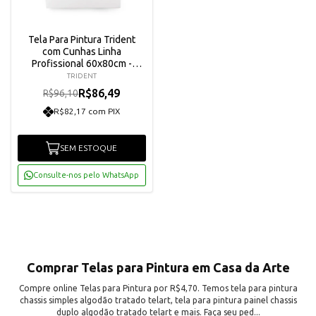
Tela Para Pintura Trident
com Cunhas Linha
Profissional 60x80cm -
60X80XN5
TRIDENT
R$86,49
R$96,10
R$82,17 com PIX
SEM ESTOQUE
Consulte-nos pelo WhatsApp
Comprar Telas para Pintura em Casa da Arte
Compre online Telas para Pintura por R$4,70. Temos tela para pintura
chassis simples algodão tratado telart, tela para pintura painel chassis
duplo algodão tratado telart e mais. Faça seu ped...