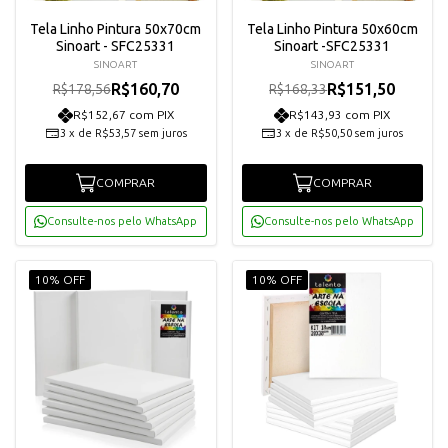
Tela Linho Pintura 50x70cm
Tela Linho Pintura 50x60cm
Sinoart - SFC25331
Sinoart -SFC25331
SINOART
SINOART
R$160,70
R$151,50
R$178,56
R$168,33
R$152,67 com PIX
R$143,93 com PIX
3
x
de
R$53,57
sem juros
3
x
de
R$50,50
sem juros
COMPRAR
COMPRAR
Consulte-nos pelo WhatsApp
Consulte-nos pelo WhatsApp
10% OFF
10% OFF