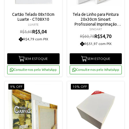
Cartão Telado 08x10cm
Tela de Linho para Pintura
Luarte - CT08X10
20x30cm Sinoart
Profissional Imprimação
LUARTE
Tripla Para Óleo e Acrílica
SINOART
R$5,04
R$5,60
R$54,70
R$60,78
R$4,79 com PIX
R$51,97 com PIX
SEM ESTOQUE
SEM ESTOQUE
Consulte-nos pelo WhatsApp
Consulte-nos pelo WhatsApp
9% OFF
10% OFF