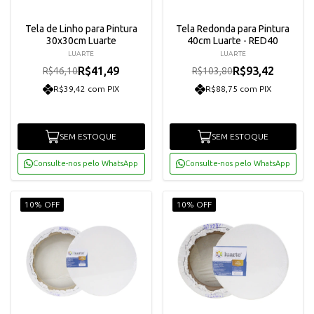
Tela de Linho para Pintura
Tela Redonda para Pintura
30x30cm Luarte
40cm Luarte - RED40
LUARTE
LUARTE
R$41,49
R$93,42
R$46,10
R$103,80
R$39,42 com PIX
R$88,75 com PIX
SEM ESTOQUE
SEM ESTOQUE
Consulte-nos pelo WhatsApp
Consulte-nos pelo WhatsApp
10% OFF
10% OFF