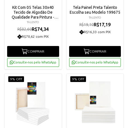
Kit Com 05 Telas 30x40
Tela Painel Preta Talento
Tecido de Algodão De
Escolha seu Modelo 199675
Qualidade Para Pintura -
TALENTO
Talento
TALENTO
R$17,19
R$19,10
R$74,34
R$82,60
R$16,33 com PIX
R$70,62 com PIX
COMPRAR
COMPRAR
Consulte-nos pelo WhatsApp
Consulte-nos pelo WhatsApp
9% OFF
9% OFF