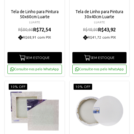
Tela de Linho para Pintura
Tela de Linho para Pintura
50x60cm Luarte
30x40cm Luarte
LUARTE
LUARTE
R$72,54
R$43,92
R$80,60
R$48,80
R$68,91 com PIX
R$41,72 com PIX
SEM ESTOQUE
SEM ESTOQUE
Consulte-nos pelo WhatsApp
Consulte-nos pelo WhatsApp
10% OFF
10% OFF