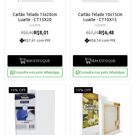
Cartão Telado 15x20cm
Cartão Telado 10x15cm
Luarte - CT15X20
Luarte - CT10X15
LUARTE
LUARTE
R$8,01
R$6,48
R$8,90
R$7,20
R$7,61 com PIX
R$6,16 com PIX
SEM ESTOQUE
SEM ESTOQUE
Consulte-nos pelo WhatsApp
Consulte-nos pelo WhatsApp
10% OFF
10% OFF