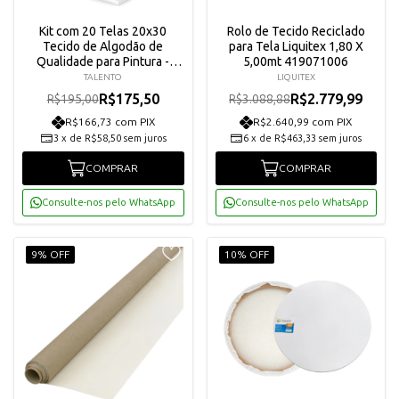
Kit com 20 Telas 20x30
Rolo de Tecido Reciclado
Tecido de Algodão de
para Tela Liquitex 1,80 X
Qualidade para Pintura -
5,00mt 419071006
Talento
TALENTO
LIQUITEX
R$175,50
R$2.779,99
R$195,00
R$3.088,88
R$166,73 com PIX
R$2.640,99 com PIX
3
x
de
R$58,50
sem juros
6
x
de
R$463,33
sem juros
COMPRAR
COMPRAR
Consulte-nos pelo WhatsApp
Consulte-nos pelo WhatsApp
9% OFF
10% OFF