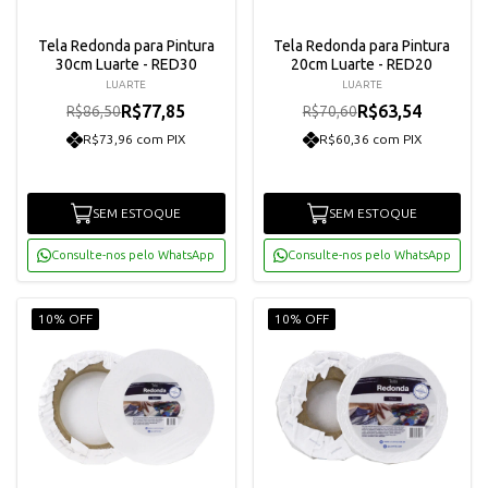
Tela Redonda para Pintura
Tela Redonda para Pintura
30cm Luarte - RED30
20cm Luarte - RED20
LUARTE
LUARTE
R$77,85
R$63,54
R$86,50
R$70,60
R$73,96 com PIX
R$60,36 com PIX
SEM ESTOQUE
SEM ESTOQUE
Consulte-nos pelo WhatsApp
Consulte-nos pelo WhatsApp
10% OFF
10% OFF