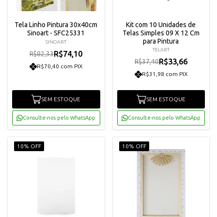
Tela Linho Pintura 30x40cm
Kit com 10 Unidades de
Sinoart - SFC25331
Telas Simples 09 X 12 Cm
para Pintura
SINOART
TELART
R$74,10
R$82,33
R$33,66
R$37,40
R$70,40 com PIX
R$31,98 com PIX
SEM ESTOQUE
SEM ESTOQUE
Consulte-nos pelo WhatsApp
Consulte-nos pelo WhatsApp
10% OFF
10% OFF