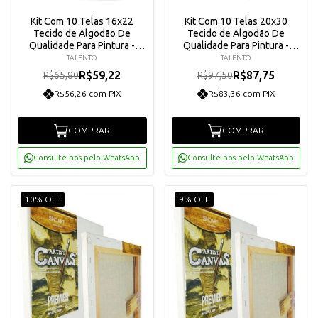
Kit Com 10 Telas 16x22
Kit Com 10 Telas 20x30
Tecido de Algodão De
Tecido de Algodão De
Qualidade Para Pintura -
Qualidade Para Pintura -
Talento
Talento
TALENTO
TALENTO
R$59,22
R$87,75
R$65,80
R$97,50
R$56,26 com PIX
R$83,36 com PIX
COMPRAR
COMPRAR
Consulte-nos pelo WhatsApp
Consulte-nos pelo WhatsApp
10% OFF
9% OFF