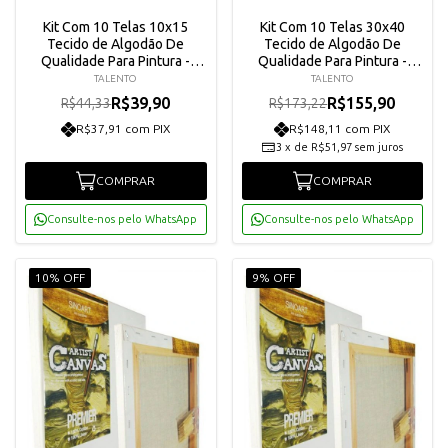
Kit Com 10 Telas 10x15
Kit Com 10 Telas 30x40
Tecido de Algodão De
Tecido de Algodão De
Qualidade Para Pintura -
Qualidade Para Pintura -
Talento
Talento
TALENTO
TALENTO
R$39,90
R$155,90
R$44,33
R$173,22
R$37,91 com PIX
R$148,11 com PIX
3
x
de
R$51,97
sem juros
COMPRAR
COMPRAR
Consulte-nos pelo WhatsApp
Consulte-nos pelo WhatsApp
10% OFF
9% OFF