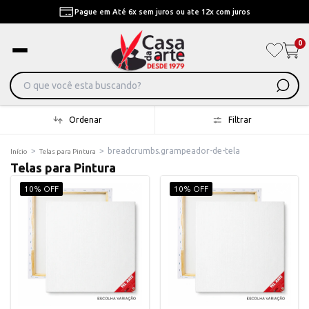
Pague em Até 6x sem juros ou ate 12x com juros
0
Ordenar
Filtrar
>
>
breadcrumbs.grampeador-de-tela
Início
Telas para Pintura
Telas para Pintura
10% OFF
10% OFF