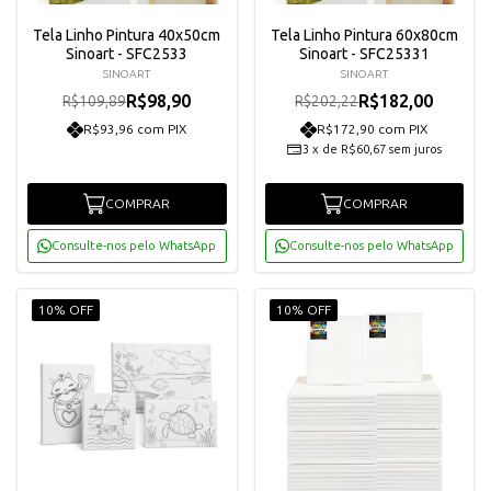
Tela Linho Pintura 40x50cm
Tela Linho Pintura 60x80cm
Sinoart - SFC2533
Sinoart - SFC25331
SINOART
SINOART
R$98,90
R$182,00
R$109,89
R$202,22
R$93,96 com PIX
R$172,90 com PIX
3
x
de
R$60,67
sem juros
COMPRAR
COMPRAR
Consulte-nos pelo WhatsApp
Consulte-nos pelo WhatsApp
10% OFF
10% OFF