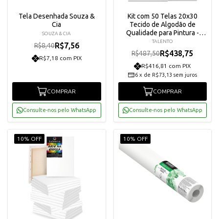
Tela Desenhada Souza &
Kit com 50 Telas 20x30
Cia
Tecido de Algodão de
Qualidade para Pintura -
SOUZA & CIA
Talento
TALENTO
R$7,56
R$8,40
R$438,75
R$487,50
R$7,18 com PIX
R$416,81 com PIX
6
x
de
R$73,13
sem juros
COMPRAR
COMPRAR
Consulte-nos pelo WhatsApp
Consulte-nos pelo WhatsApp
10% OFF
10% OFF