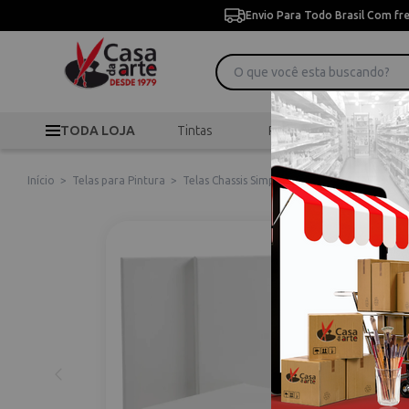
Envio Para Todo Brasil Com fr
TODA LOJA
Tintas
Pincéis
Desen
Início
>
Telas para Pintura
>
Telas Chassis Simples
>
Kit Com 10 Telas 16