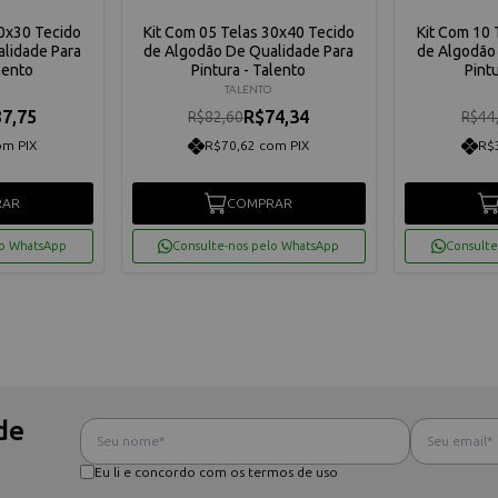
20x30 Tecido
Kit Com 05 Telas 30x40 Tecido
Kit Com 10 
lidade Para
de Algodão De Qualidade Para
de Algodão
lento
Pintura - Talento
Pint
TALENTO
7,75
R$74,34
R$82,60
R$44
om PIX
R$70,62 com PIX
R$
RAR
COMPRAR
lo WhatsApp
Consulte-nos pelo WhatsApp
Consulte
de
Eu li e concordo com os termos de uso