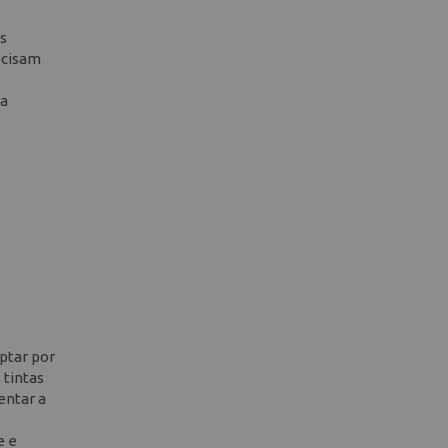
us
ecisam
 a
optar por
 tintas
entar a
e e