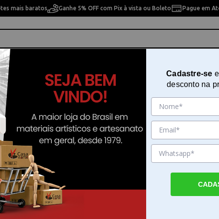
etes mais baratos
Ganhe 5% OFF com Pix à vista ou Boleto
Pague em Até
ho
Cavaletes
Pintura Artística
Pintura Artesan
Cadastre-se
e
desconto na p
x22 Tecido de Algodão De Qualidade Para Pintura - Talento
Kit Com 10 Telas 16x22 Tecido de
Algodão De Qualidade Para Pintu
Talento
Sku. 198247
CADA
Detalhes do Produto
Kit de telas pintura Talento 16x22 O kit co