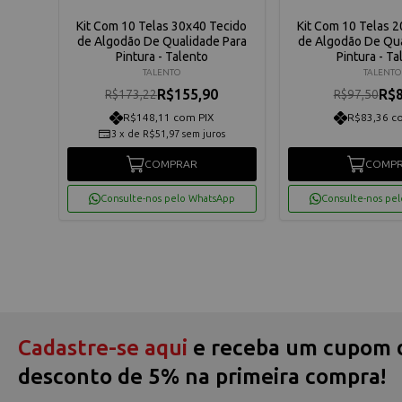
elas
Kit Com 10 Telas 30x40 Tecido
Kit Com 10 Telas 
intura
de Algodão De Qualidade Para
de Algodão De Qua
Pintura - Talento
Pintura - Ta
TALENTO
TALENTO
R$155,90
R$8
R$173,22
R$97,50
R$148,11 com PIX
R$83,36 c
3
x
de
R$51,97
sem juros
COMPRAR
COMP
App
Consulte-nos pelo WhatsApp
Consulte-nos pe
Cadastre-se aqui
e receba um cupom 
desconto de 5% na primeira compra!