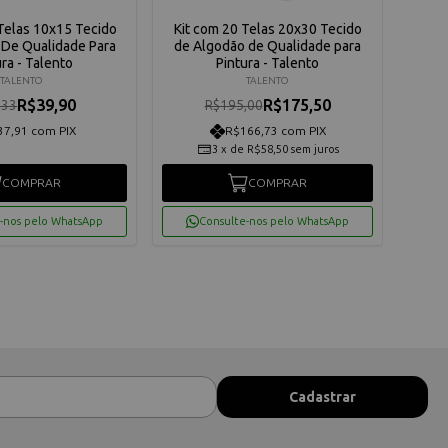
Telas 10x15 Tecido
Kit com 20 Telas 20x30 Tecido
Kit 
 De Qualidade Para
de Algodão de Qualidade para
de A
ura - Talento
Pintura - Talento
TALENTO
TALENTO
R$39,90
R$175,50
,33
R$195,00
37,91 com PIX
R$166,73 com PIX
3
x
de
R$58,50
sem juros
COMPRAR
COMPRAR
-nos pelo WhatsApp
Consulte-nos pelo WhatsApp