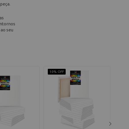
 peça.
as
ontornos
 ao seu
10% OFF
10% 