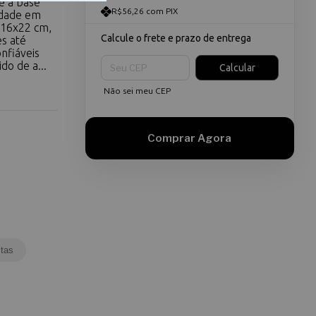
é a base
R$56,26 com PIX
idade em
 16x22 cm,
Calcule o frete e prazo de entrega
es até
nfiáveis
Entregas para o CEP:
do de a...
Calcular
Não sei meu CEP
tas