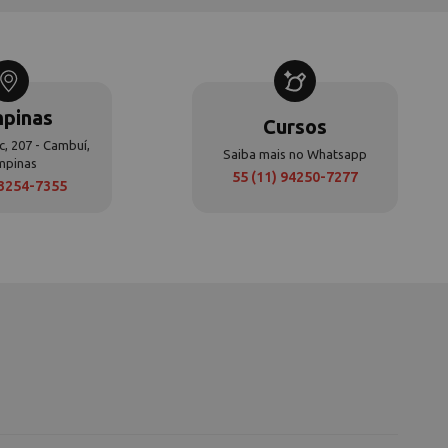
pinas
Cursos
c, 207 - Cambuí,
Saiba mais no Whatsapp
mpinas
55 (11) 94250-7277
 3254-7355