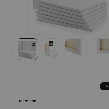
De
Descricao