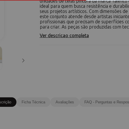
unidades de telas pintura da marca Talento 
ideal para quem busca resistência e durabil
seus projetos artísticos. Com dimensões de
este conjunto atende desde artistas iniciant
profissionais que precisam de superfícies co
para criar. As peças são produzidas com teci
Ver descricao completa
scrição
Ficha Técnica
Avaliações
FAQ - Perguntas e Respos