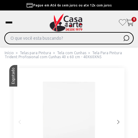
Pague em Até 6x sem juros ou ate 12x com juros
0
Início
>
Telas para Pintura
>
Tela com Cunhas
>
Tela Para Pintura
Trident Profissional com Cunhas 40 x 60 cm - 40X60XN5
Esgotado