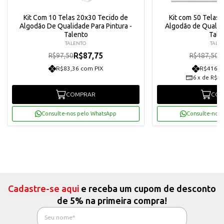
Kit Com 10 Telas 20x30 Tecido de
Kit com 50 Telas 
Algodão De Qualidade Para Pintura -
Algodão de Qualida
Talento
Tale
TALENTO
TALE
R$87,75
R
R$97,50
R$487,50
R$83,36 com PIX
R$416,8
6
x
de
R$73
COMPRAR
COM
Consulte-nos pelo WhatsApp
Consulte-nos 
Cadastre-se aqui
e receba um cupom de desconto
de 5% na primeira compra!