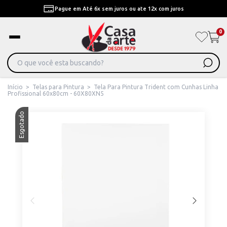
Pague em Até 6x sem juros ou ate 12x com juros
0
Início
>
Telas para Pintura
>
Tela Para Pintura Trident com Cunhas Linha
Profissional 60x80cm - 60X80XN5
Esgotado