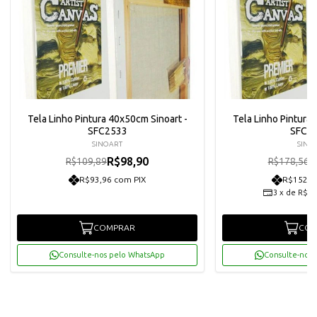
Tela Linho Pintura 40x50cm Sinoart -
Tela Linho Pintura 
SFC2533
SFC2
SINOART
SINO
R$98,90
R
R$109,89
R$178,56
R$93,96 com PIX
R$152,6
3
x
de
R$53
COMPRAR
COM
Consulte-nos pelo WhatsApp
Consulte-nos 