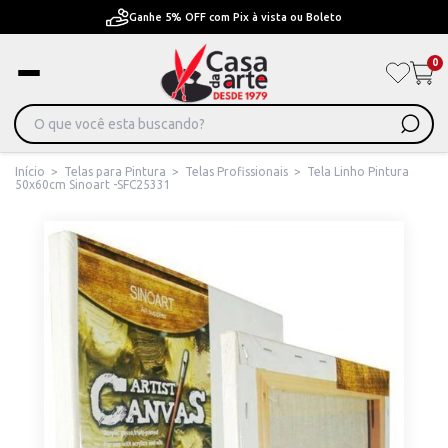
Pague em Até 6x sem juros ou ate 12x com juros
0
Início
>
Telas para Pintura
>
Telas Profissionais
>
Tela Linho Pintura
50x60cm Sinoart -SFC25331