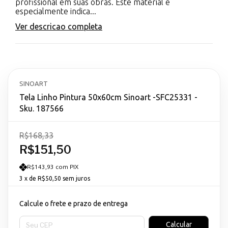
profissional em suas obras. Este material é
especialmente indica...
Ver descricao completa
SINOART
Tela Linho Pintura 50x60cm Sinoart -SFC25331 -
Sku. 187566
R$168,33
R$151,50
R$143,93 com PIX
3
x de
R$50,50
sem juros
Calcule o frete e prazo de entrega
Entregas para o CEP:
Calcular