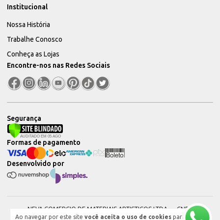
Institucional
Nossa História
Trabalhe Conosco
Conheça as Lojas
Encontre-nos nas Redes Sociais
Segurança
Formas de pagamento
Desenvolvido por
NEVA COMERCIO DE MATERIAIS ARTISTICOS LTDA — CNPJ:
Ao navegar por este site
você aceita o uso de cookies
para
51604544000101 © 2026. Todos os direitos reservados.