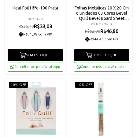
Heat Foil Hffq-100 Prata
Folhas Metálicas 20 X 20 Cm
6 Unidades 03 Cores Bevel
Quill Bevel Board Sheet
REPETECO
Gold We R Memory Keepers
WE R MEMORY
R$33,03
R$36,70
661146
R$46,80
R$52,00
R$31,38 com PIX
R$44,46 com PIX
SEM ESTOQUE
SEM ESTOQUE
Consulte-nos pelo WhatsApp
Consulte-nos pelo WhatsApp
10% OFF
10% OFF