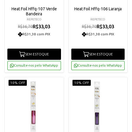
Heat Foil Hffq-107 Verde
Heat Foil Hffq-106 Laranja
Bandeira
REPETECO
REPETECO
R$33,03
R$33,03
R$36,70
R$36,70
R$31,38 com PIX
R$31,38 com PIX
SEM ESTOQUE
SEM ESTOQUE
Consulte-nos pelo WhatsApp
Consulte-nos pelo WhatsApp
10% OFF
10% OFF