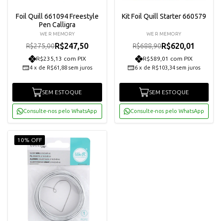
Foil Quill 661094 Freestyle
Kit Foil Quill Starter 660579
Pen Calligra
WE R MEMORY
WE R MEMORY
R$247,50
R$620,01
R$275,00
R$688,90
R$235,13 com PIX
R$589,01 com PIX
4
x
de
R$61,88
sem juros
6
x
de
R$103,34
sem juros
SEM ESTOQUE
SEM ESTOQUE
Consulte-nos pelo WhatsApp
Consulte-nos pelo WhatsApp
10% OFF