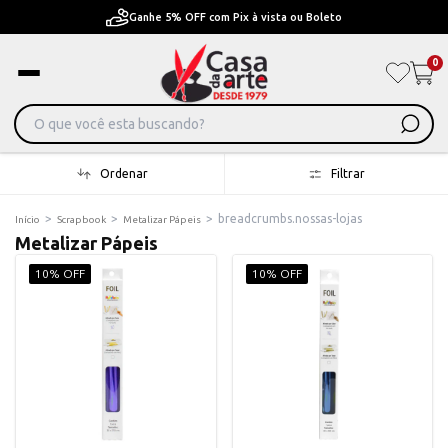
Pague em Até 6x sem juros ou ate 12x com juros
0
Ordenar
Filtrar
>
>
>
breadcrumbs.nossas-lojas
Início
Scrapbook
Metalizar Pápeis
Metalizar Pápeis
10% OFF
10% OFF