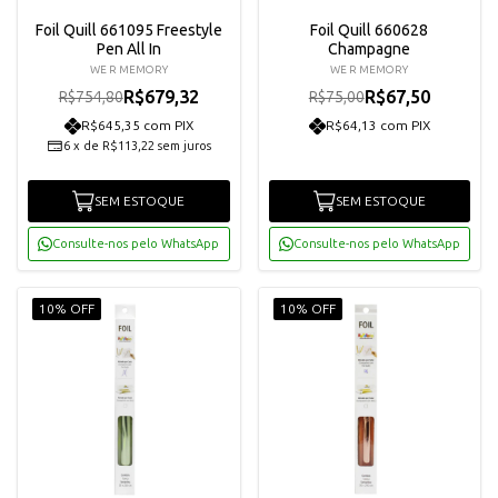
Foil Quill 661095 Freestyle
Foil Quill 660628
Pen All In
Champagne
WE R MEMORY
WE R MEMORY
R$679,32
R$67,50
R$754,80
R$75,00
R$645,35 com PIX
R$64,13 com PIX
6
x
de
R$113,22
sem juros
SEM ESTOQUE
SEM ESTOQUE
Consulte-nos pelo WhatsApp
Consulte-nos pelo WhatsApp
10% OFF
10% OFF