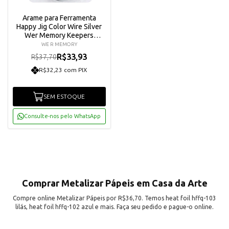
Arame para Ferramenta
Happy Jig Color Wire Silver
Wer Memory Keepers
660274
WE R MEMORY
R$33,93
R$37,70
R$32,23 com PIX
SEM ESTOQUE
Consulte-nos pelo WhatsApp
Comprar Metalizar Pápeis em Casa da Arte
Compre online Metalizar Pápeis por R$36,70. Temos heat foil hffq-103
lilás, heat foil hffq-102 azul e mais. Faça seu pedido e pague-o online.