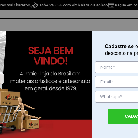
etes mais baratos
Ganhe 5% OFF com Pix à vista ou Boleto
Pague em Até
ho
Cavaletes
Pintura Artística
Pintura Artesan
Cadastre-se
e
desconto na p
ira
Heat Foil Hffq-107 Verde Bandei
Sku. 172434
Detalhes do Produto
CADA
Heat Foil Verde Bandeira para projetos met
Heat Foil Verde Bandeira é uma película de 
fina com características metálicas e brilho i
material é ideal para quem busca adicionar 