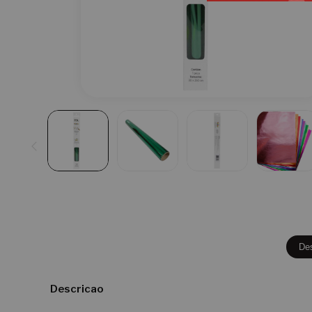
De
Descricao