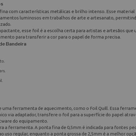
os
fina com características metálicas e brilho intenso. Esse material 
abamentos luminosos em trabalhos de arte e artesanato, permitind
izado.
ctante, esse foil é a escolha certa para artistas e artesãos que 
mento para transferir a cor para o papel de forma precisa.
rde Bandeira
to.
rs.
l.
 de uma ferramenta de aquecimento, como o Foil Quill. Essa ferra
o via adaptador, transfere o foil para a superfície do papel atrav
ftware do equipamento.
ra a ferramenta. A ponta fina de 0,5mm é indicada para fontes pe
o uso regular, enquanto a ponta grossa de 2,5mm é a melhor opç