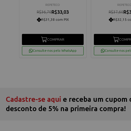
REPETECO
REPETEC
R$33,03
R$3
R$36,70
R$37,60
R$31,38 com PIX
R$32,15 c
os
COMPRAR
COMP
App
Consulte-nos pelo WhatsApp
Consulte-nos pe
Cadastre-se aqui
e receba um cupom 
desconto de 5% na primeira compra!