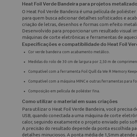
Heat Foil Verde Bandeira para projetos metalizad
O Heat Foil Verde Bandeira é uma película de poliéster 
para quem busca adicionar detalhes sofisticados e ac
criação de letras, desenhos e formas com efeito metal
Desenvolvido para proporcionar um resultado visual impa
máquinas de corte eletrônicas e ferramentas de aqueci
Especificações e compatibilidade do Heat Foil Ve
Cor verde bandeira com acabamento metálico.
Medidas do rolo de 30 cm de largura por 2,50 m de comprimen
Compatível com a ferramenta Foil Quill da We R Memory Keepe
Compatível com a máquina MINC e outras ferramentas para foi
Composição em película de poliéster fina.
Como utilizar o material em suas criações
Para utilizar o Heat Foil Verde Bandeira, você precisa
USB, quando conectada a uma máquina de corte eletrônic
calor, seguindo exatamente o projeto enviado pelo so
A precisão do resultado depende da ponta escolhida pa
detalhes minuciosos. A ponta média de 1,5mm atende a