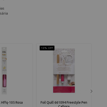
ias
sária
10% OFF
10% 
l Hffq-105 Rosa
Foil Quill 661094 Freestyle Pen
H
Calligra