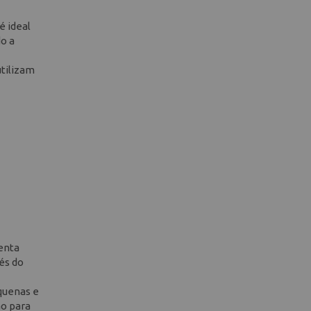
é ideal
o a
utilizam
menta
és do
quenas e
ão para