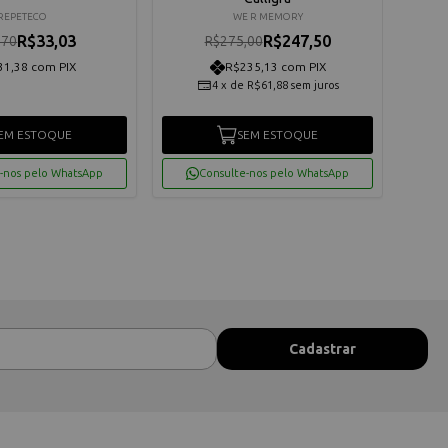
REPETECO
WE R MEMORY
R$33,03
R$247,50
,70
R$275,00
31,38 com PIX
R$235,13 com PIX
4
x
de
R$61,88
sem juros
EM ESTOQUE
SEM ESTOQUE
-nos pelo WhatsApp
Consulte-nos pelo WhatsApp