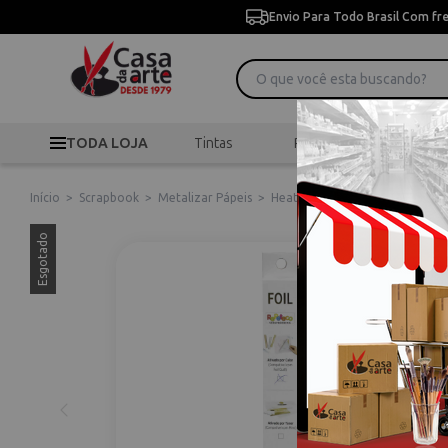
Envio Para Todo Brasil Com fr
TODA LOJA
Tintas
Pincéis
Desen
Início
>
Scrapbook
>
Metalizar Pápeis
>
Heat Foil Hffq-107 Verde Bande
Esgotado