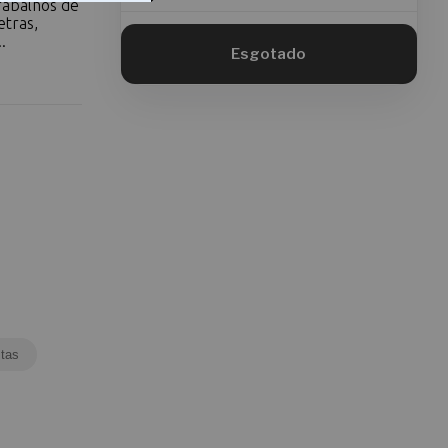
rabalhos de
etras,
.
tas