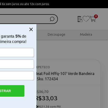
 6x sem juros ou ate 12x com juros
0
al
Scrapbook
Decoupage
Madeira
 garanta
5%
de
rimeira compra!
ra
REPETECO
Heat Foil Hffq-107 Verde Bandeira
- Sku. 172434
STRAR
R$36,70
alizados O
poliéster
R$33,03
ntenso. Esse
detalhes
R$31,38 com PIX