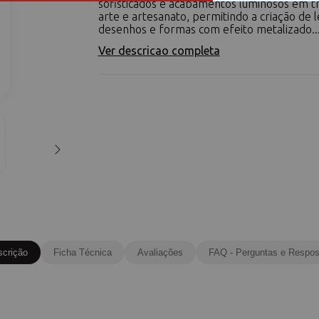
sofisticados e acabamentos luminosos em t
arte e artesanato, permitindo a criação de l
desenhos e formas com efeito metalizado...
Ver descricao completa
scrição
Ficha Técnica
Avaliações
FAQ - Perguntas e Respos