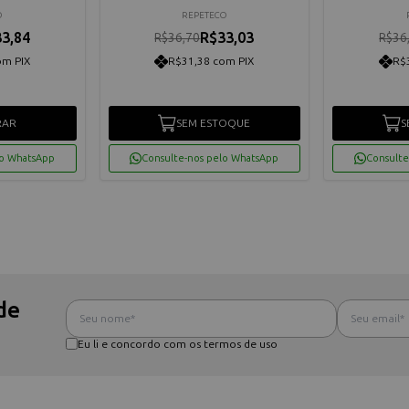
O
REPETECO
3,84
R$33,03
R$36,70
R$36
om PIX
R$31,38 com PIX
R$
RAR
SEM ESTOQUE
S
lo WhatsApp
Consulte-nos pelo WhatsApp
Consulte
de
Eu li e concordo com os termos de uso