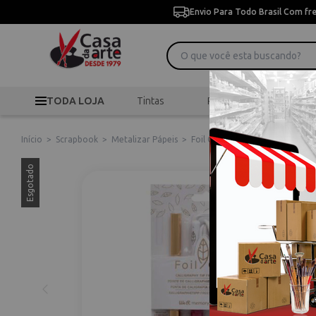
Envio Para Todo Brasil Com fr
TODA LOJA
Tintas
Pincéis
Desen
Início
>
Scrapbook
>
Metalizar Pápeis
>
Foil Quill 661094 Freestyle Pen 
Esgotado