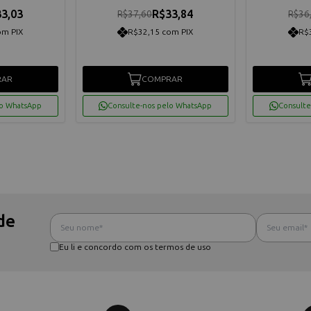
3,03
R$33,84
R$37,60
R$36
om PIX
R$32,15 com PIX
R$
RAR
COMPRAR
lo WhatsApp
Consulte-nos pelo WhatsApp
Consulte
de
Eu li e concordo com os termos de uso