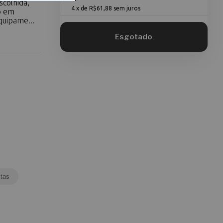
scolhida,
4
x de
R$61,88
sem juros
o em
quipame...
tas