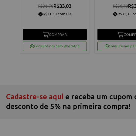
R$33,03
R$3
R$36,70
R$36,70
R$31,38 com PIX
R$31,38 c
COMPRAR
COMP
App
Consulte-nos pelo WhatsApp
Consulte-nos pe
Cadastre-se aqui
e receba um cupom 
desconto de 5% na primeira compra!