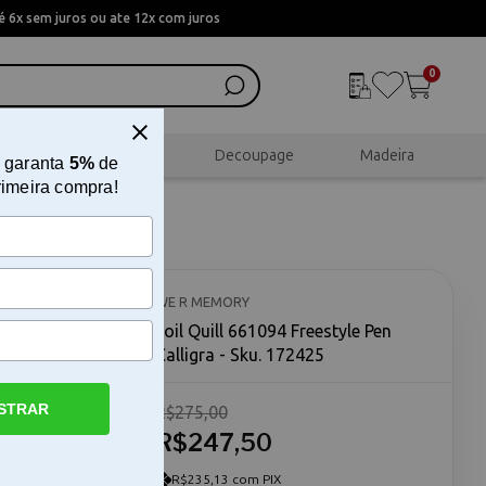
 6x sem juros ou ate 12x com juros
0
al
Scrapbook
Decoupage
Madeira
 garanta
5%
de
rimeira compra!
lligra
WE R MEMORY
Foil Quill 661094 Freestyle Pen
Calligra - Sku. 172425
STRAR
R$275,00
s
gra permite
R$247,50
utilizando a
 o tom
R$235,13 com PIX