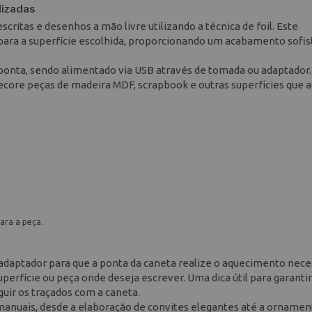
alizadas
escritas e desenhos a mão livre utilizando a técnica de foil. Este
para a superfície escolhida, proporcionando um acabamento sofis
onta, sendo alimentado via USB através de tomada ou adaptador.
 decore peças de madeira MDF, scrapbook e outras superfícies que 
ara a peça.
aptador para que a ponta da caneta realize o aquecimento neces
uperfície ou peça onde deseja escrever. Uma dica útil para garantir
uir os traçados com a caneta.
 manuais, desde a elaboração de convites elegantes até a orname