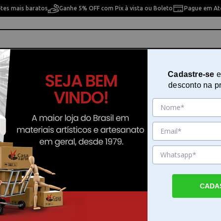
etes mais baratos
Ganhe 5% OFF com Pix à vista ou Boleto
Pague em Até
ho
Cavaletes
Pintura Artística
Pintura Artesan
Cadastre-se
e
desconto na p
Calligra
Foil Quill 661094 Freestyle Pen Ca
Sku. 172425
Detalhes do Produto
CADA
Foil Quill Freestyle Pen Calligra para escrita
metalizadas A Foil Quill Freestyle Pen Calli
a criação de escritas e desenhos a mão livre 
técnica de foil. Este instrumento transfere