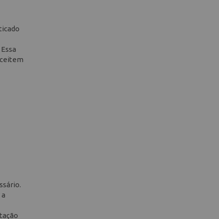
ticado
 Essa
aceitem
sário.
 a
ntação