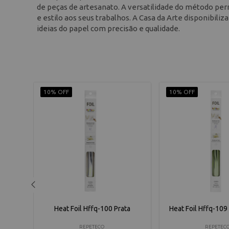
de peças de artesanato. A versatilidade do método permi
e estilo aos seus trabalhos. A Casa da Arte disponibili
ideias do papel com precisão e qualidade.
10% OFF
10% OFF
xo
Heat Foil Hffq-100 Prata
Heat Foil Hffq-109
REPETECO
REPETEC