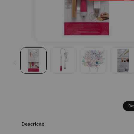
De
Descricao