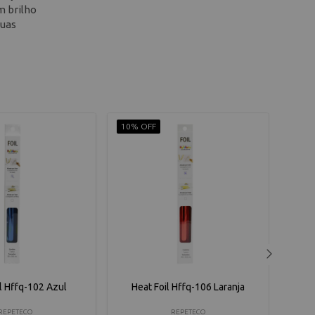
m brilho
suas
10% OFF
10% 
l Hffq-102 Azul
Heat Foil Hffq-106 Laranja
H
REPETECO
REPETECO