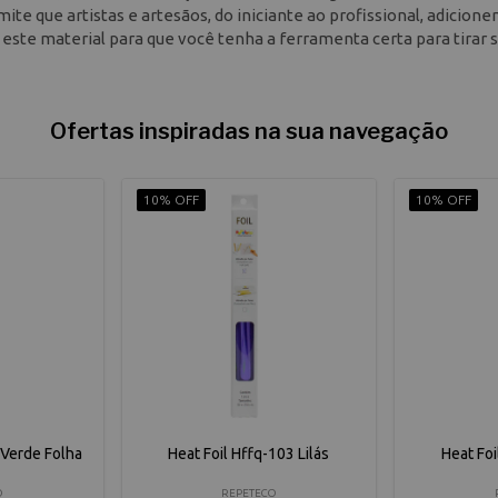
te que artistas e artesãos, do iniciante ao profissional, adicione
za este material para que você tenha a ferramenta certa para tirar 
Ofertas inspiradas na sua navegação
10% OFF
10% OFF
 Verde Folha
Heat Foil Hffq-103 Lilás
Heat Foi
O
REPETECO