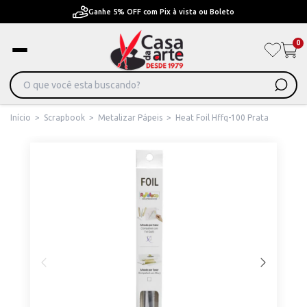
Ganhe 5% OFF com Pix à vista ou Boleto
0
Início
>
Scrapbook
>
Metalizar Pápeis
>
Heat Foil Hffq-100 Prata