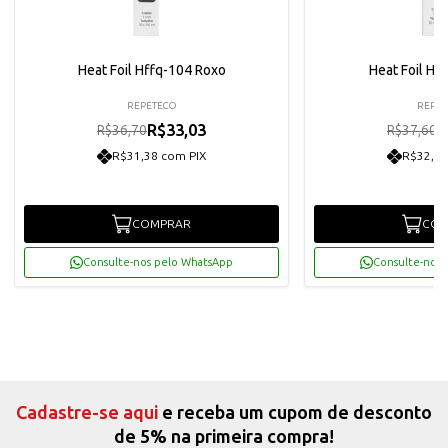
Heat Foil Hffq-104 Roxo
Heat Foil Hff
REPETECO
REPET
R$33,03
R
R$36,70
R$37,60
R$31,38 com PIX
R$32,15
COMPRAR
COM
Consulte-nos pelo WhatsApp
Consulte-nos 
Cadastre-se aqui
e receba um cupom de desconto
de 5% na primeira compra!