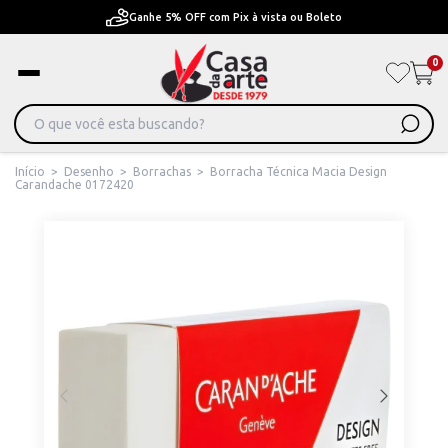
Ganhe 5% OFF com Pix à vista ou Boleto
0
Início
>
Desenho
>
Borrachas
>
Borracha Técnica Macia Design
Carandache 0172420