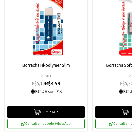
Borracha Hi-polymer Slim
Borracha Soft 
PENTEL
PENT
R$4,59
R
R$5,10
R$5,70
R$4,36 com PIX
R$4,87
COMPRAR
COM
Consulte-nos pelo WhatsApp
Consulte-nos 