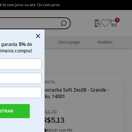
 6x sem juros ou ate 12x com juros
0
al
Scrapbook
Decoupage
Madeira
 garanta
5%
de
rimeira compra!
PENTEL
Borracha Soft Zes08 - Grande -
Sku. 14001
STRAR
R$5,70
 com
 um item
R$5,13
ado com o
rita.
R$4,87 com PIX