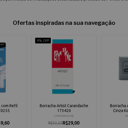
Ofertas inspiradas na sua navegação
9% OFF
 com Refil
Borracha Artist Carandache
Borracha A
FT0255
173420
Cinza Ko
CARANDACHE
K
9,60
R$29,00
R$32,22