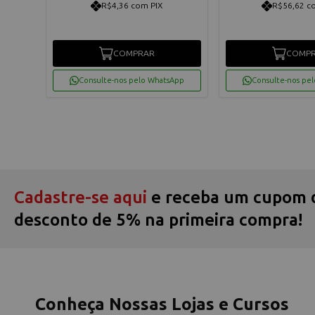
R$4,36 com PIX
R$56,62 c
COMPRAR
COMP
App
Consulte-nos pelo WhatsApp
Consulte-nos pe
Cadastre-se aqui
e receba um cupom 
desconto de 5% na primeira compra!
Conheça Nossas Lojas e Cursos