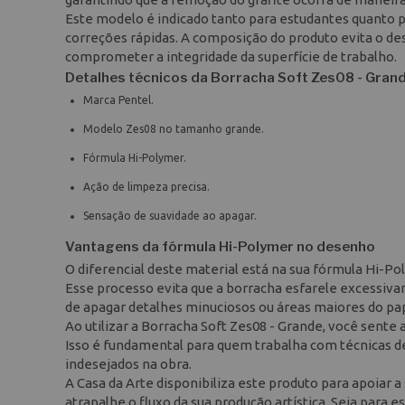
Este modelo é indicado tanto para estudantes quanto pa
correções rápidas. A composição do produto evita o de
comprometer a integridade da superfície de trabalho.
Detalhes técnicos da Borracha Soft Zes08 - Gran
Marca Pentel.
Modelo Zes08 no tamanho grande.
Fórmula Hi-Polymer.
Ação de limpeza precisa.
Sensação de suavidade ao apagar.
Vantagens da fórmula Hi-Polymer no desenho
O diferencial deste material está na sua fórmula Hi-Po
Esse processo evita que a borracha esfarele excessiv
de apagar detalhes minuciosos ou áreas maiores do pap
Ao utilizar a Borracha Soft Zes08 - Grande, você sente 
Isso é fundamental para quem trabalha com técnicas 
indesejados na obra.
A Casa da Arte disponibiliza este produto para apoiar a
atrapalhe o fluxo da sua produção artística. Seja para e