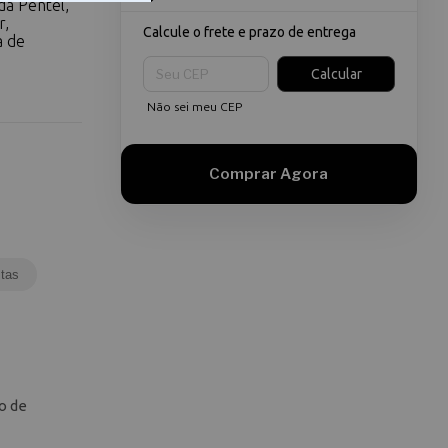
da Pentel,
r,
Calcule o frete e prazo de entrega
a de
Entregas para o CEP:
Calcular
Não sei meu CEP
tas
o de