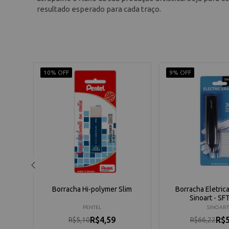
resultado esperado para cada traço.
10% OFF
9% OFF
lur
Borracha Hi-polymer Slim
Borracha Eletrica
Sinoart - S
PENTEL
SINOART
R$4,59
R$5
R$5,10
R$66,22