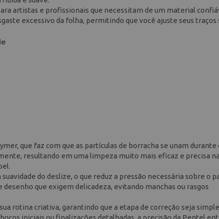
ra artistas e profissionais que necessitam de um material confiá
sgaste excessivo da folha, permitindo que você ajuste seus traço
de
lymer, que faz com que as partículas de borracha se unam durante 
amente, resultando em uma limpeza muito mais eficaz e precisa n
el.
a suavidade do deslize, o que reduz a pressão necessária sobre o p
de desenho que exigem delicadeza, evitando manchas ou rasgos
 sua rotina criativa, garantindo que a etapa de correção seja simpl
sboços iniciais ou finalizações detalhadas, a precisão da Pentel en