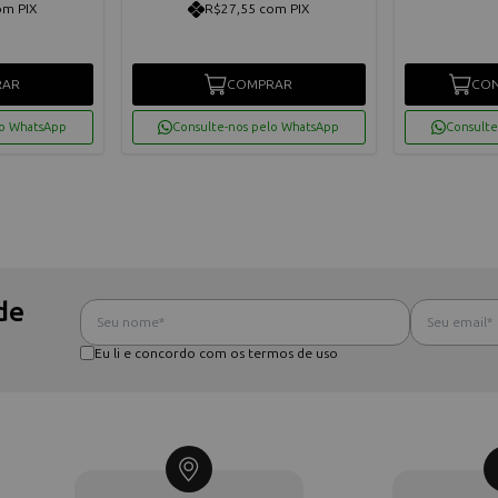
om PIX
R$27,55 com PIX
RAR
COMPRAR
CON
lo WhatsApp
Consulte-nos pelo WhatsApp
Consulte
de
Eu li e concordo com os termos de uso