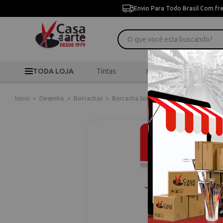
Envio Para Todo Brasil Com fr
TODA LOJA
Tintas
Pincéis
Desen
Início
>
Desenho
>
Borrachas
>
Borracha Soft Zes08 - Grande