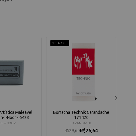
10% OFF
10% 
rtística Maleável
Borracha Technik Carandache
Borr
h-I-Noor - 6423
171420
OH-I-NOOR
CARANDACHE
R$26,64
R$29,60