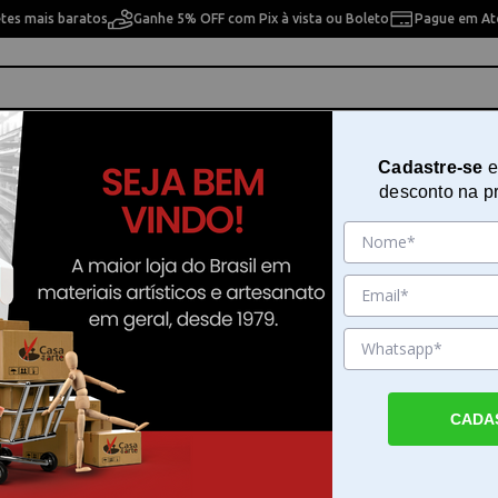
etes mais baratos
Ganhe 5% OFF com Pix à vista ou Boleto
Pague em Até
ho
Cavaletes
Pintura Artística
Pintura Artesan
Cadastre-se
e
desconto na p
Borracha Soft Zes08 - Grande
Sku. 14001
Detalhes do Produto
CADA
Borracha Soft Zes08 - Grande para apagar
precisão A Borracha Soft Zes08 - Grande é
essencial para quem busca eficiência e cuid
papel durante o processo de desenho ou esc