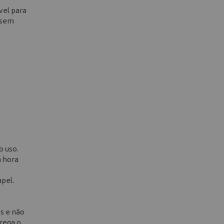
vel para
s sem
o uso.
a hora
apel.
es e não
trega o