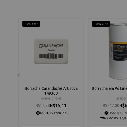
15% OFF
10% OFF
che
Borracha Carandache Artistica
Borracha em Pó Lin
149360
CARANDACHE
LINECO
R$15,11
R$6
R$17,78
R$747,00
R$14,35 com PIX
R$638,69 c
6
x
de
R$112,0