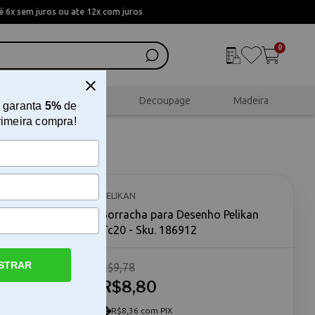
 6x sem juros ou ate 12x com juros
0
al
Scrapbook
Decoupage
Madeira
 garanta
5%
de
rimeira compra!
Tc20
PELIKAN
Borracha para Desenho Pelikan
Tc20 - Sku. 186912
STRAR
R$9,78
o artística
sório
R$8,80
precisão em
volvida
R$8,36 com PIX