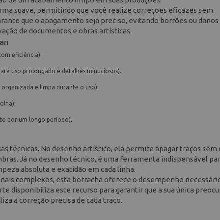
orma suave, permitindo que você realize correções eficazes sem
rante que o apagamento seja preciso, evitando borrões ou danos
rvação de documentos e obras artísticas.
kan
om eficiência).
ara uso prolongado e detalhes minuciosos).
organizada e limpa durante o uso).
olha).
o por um longo período).
rsas técnicas. No desenho artístico, ela permite apagar traços sem 
ombras. Já no desenho técnico, é uma ferramenta indispensável pa
peza absoluta e exatidão em cada linha.
ssionais complexos, esta borracha oferece o desempenho necessári
rte disponibiliza este recurso para garantir que a sua única preoc
liza a correção precisa de cada traço.