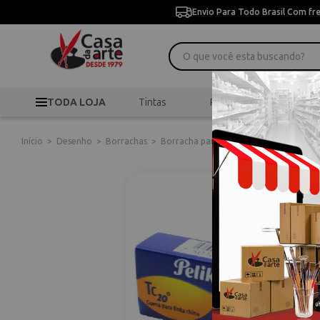
Envio Para Todo Brasil Com fr
TODA LOJA
Tintas
Pincéis
Desen
Início
>
Desenho
>
Borrachas
>
Borracha para Desenho Pelikan Tc20