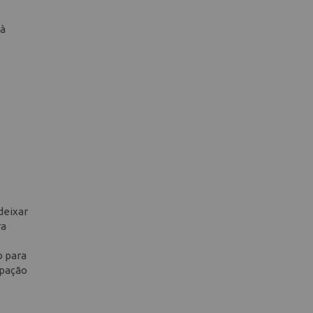
 à
deixar
ra
o para
upação