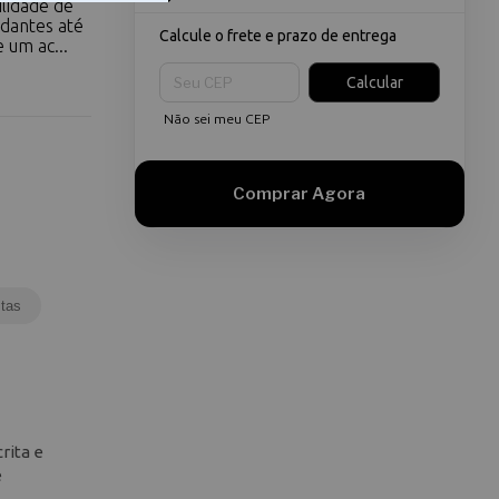
ilidade de
udantes até
Calcule o frete e prazo de entrega
 um ac...
Entregas para o CEP:
Calcular
Não sei meu CEP
tas
rita e
e