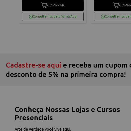
COMPRAR
COMP
App
Consulte-nos pelo WhatsApp
Consulte-nos pe
Cadastre-se aqui
e receba um cupom 
desconto de 5% na primeira compra!
Conheça Nossas Lojas e Cursos
Presenciais
Arte de verdade você vive aqui.