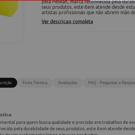
pela Pelikan, marca reconhecida pela durab
seus produtos, este item atende desde est
artistas profissionais que não abrem mão de
Ver descricao completa
scrição
Ficha Técnica
Avaliações
FAQ - Perguntas e Respos
stica
mental para quem busca qualidade e precisão em trabalhos de esc
hecida pela durabilidade de seus produtos, este item atende desd
 mão de um acabamento limpo em suas produções.