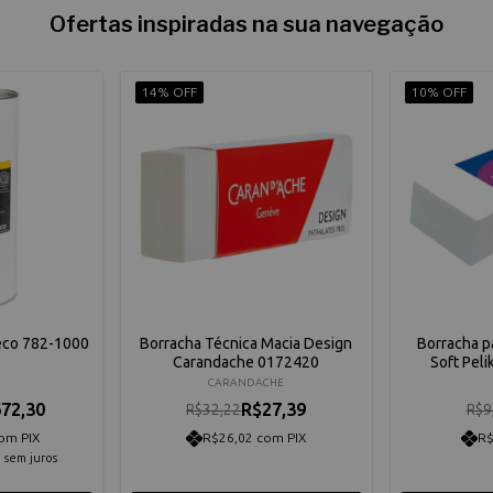
Ofertas inspiradas na sua navegação
14% OFF
10% OFF
eco 782-1000
Borracha Técnica Macia Design
Borracha p
Carandache 0172420
Soft Pel
CARANDACHE
72,30
R$27,39
R$32,22
R$9
om PIX
R$26,02 com PIX
R$
5
sem juros