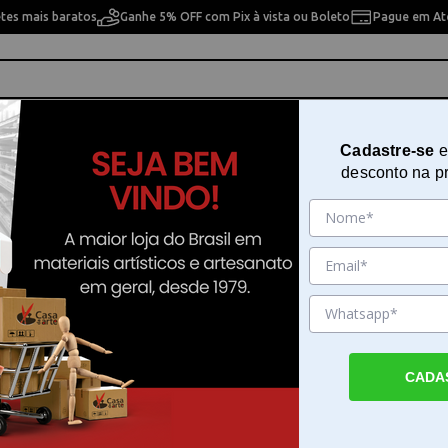
etes mais baratos
Ganhe 5% OFF com Pix à vista ou Boleto
Pague em Até
ho
Cavaletes
Pintura Artística
Pintura Artesan
Cadastre-se
e
desconto na p
Borracha para Desenho Pelikan 
Sku. 186912
Detalhes do Produto
CADA
Borracha desenho Pelikan Tc20 para precisã
A borracha desenho Pelikan Tc20 é um aces
fundamental para quem busca qualidade e 
trabalhos de escrita e artes gráficas. Desen