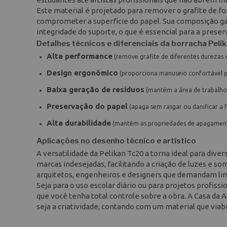
Este material é projetado para remover o grafite de f
comprometer a superfície do papel. Sua composição ga
integridade do suporte, o que é essencial para a prese
Detalhes técnicos e diferenciais da borracha Peli
Alta performance
(remove grafite de diferentes durezas c
Design ergonômico
(proporciona manuseio confortável p
Baixa geração de resíduos
(mantém a área de trabalho 
Preservação do papel
(apaga sem rasgar ou danificar a f
Alta durabilidade
(mantém as propriedades de apagament
Aplicações no desenho técnico e artístico
A versatilidade da Pelikan Tc20 a torna ideal para dive
marcas indesejadas, facilitando a criação de luzes e s
arquitetos, engenheiros e designers que demandam lim
Seja para o uso escolar diário ou para projetos profi
que você tenha total controle sobre a obra. A Casa da A
seja a criatividade, contando com um material que viabi