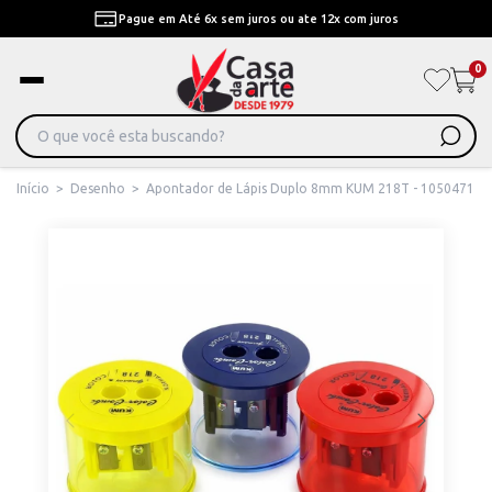
Pague em Até 6x sem juros ou ate 12x com juros
0
Início
>
Desenho
>
Apontador de Lápis Duplo 8mm KUM 218T - 1050471