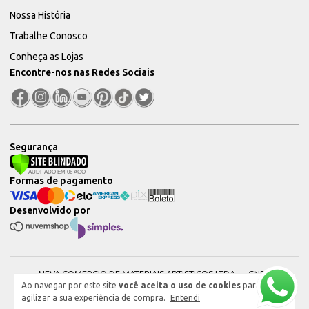
Nossa História
Trabalhe Conosco
Conheça as Lojas
Encontre-nos nas Redes Sociais
Segurança
Formas de pagamento
Desenvolvido por
NEVA COMERCIO DE MATERIAIS ARTISTICOS LTDA — CNPJ:
Ao navegar por este site
você aceita o uso de cookies
para
51604544000101 © 2026. Todos os direitos reservados.
agilizar a sua experiência de compra.
Entendi