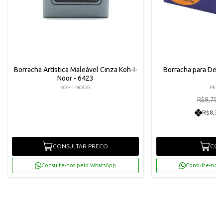
Borracha Artística Maleável Cinza Koh-I-
Borracha para Des
Noor - 6423
KOH-I-NOOR
PELI
R
R$9,78
R$8,36
CONSULTAR PRECO
COM
Consulte-nos pelo WhatsApp
Consulte-nos 