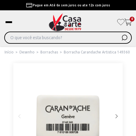
Pague em Até 6x sem juros ou ate 12x com juros
0
Início
>
Desenho
>
Borrachas
>
Borracha Carandache Artistica 149360