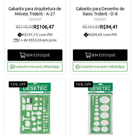
Gabarito para Arquitetura de
Gabarito para Desenho de
Móveis Trident - A-27
Raios Trident - D-8
TRIDENT
TRIDENT
R$106,47
R$94,41
R$118,30
R$104,90
R$101,15 com PIX
R$89,69 com PIX
2
x
de
R$53,24
sem juros
SEM ESTOQUE
SEM ESTOQUE
Consulte-nos pelo WhatsApp
Consulte-nos pelo WhatsApp
10% OFF
10% OFF