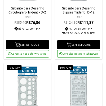
Gabarito para Desenho
Gabarito para Desenho
Circulógrafo Trident - D-2
Elipses Trident - D-12
TRIDENT
TRIDENT
R$76,86
R$111,87
R$85,40
R$124,30
R$73,02 com PIX
R$106,28 com PIX
2
x
de
R$55,94
sem juros
SEM ESTOQUE
SEM ESTOQUE
Consulte-nos pelo WhatsApp
Consulte-nos pelo WhatsApp
10% OFF
10% OFF