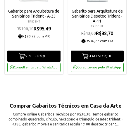
Gabarito para Arquitetura de
Gabarito para Arquitetura de
Sanitários Trident - A-23
Sanitários Desetec Trident -
A-11
TRIDENT
TRIDENT
R$95,49
R$106,10
R$38,70
R$43,00
R$90,72 com PIX
R$36,77 com PIX
SEM ESTOQUE
SEM ESTOQUE
Consulte-nos pelo WhatsApp
Consulte-nos pelo WhatsApp
Comprar Gabaritos Técnicos em Casa da Arte
Compre online Gabaritos Técnicos por R$30,30. Temos gabarito
combinado quadrado, círculo, hexágono e triângulo desetec trident -
4380, gabarito móveis e sanitários escala 1:100 desetec trident...