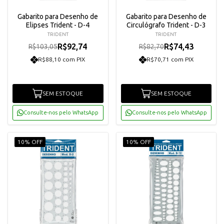
Gabarito para Desenho de
Gabarito para Desenho de
Elipses Trident - D-4
Circulógrafo Trident - D-3
TRIDENT
TRIDENT
R$92,74
R$74,43
R$103,05
R$82,70
R$88,10 com PIX
R$70,71 com PIX
SEM ESTOQUE
SEM ESTOQUE
Consulte-nos pelo WhatsApp
Consulte-nos pelo WhatsApp
10% OFF
10% OFF