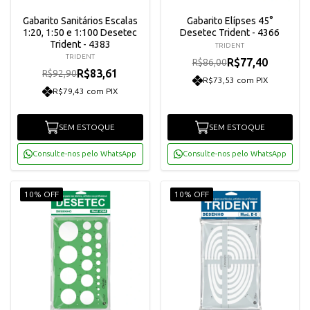
Gabarito Sanitários Escalas
Gabarito Elípses 45°
1:20, 1:50 e 1:100 Desetec
Desetec Trident - 4366
Trident - 4383
TRIDENT
TRIDENT
R$77,40
R$86,00
R$83,61
R$92,90
R$73,53 com PIX
R$79,43 com PIX
SEM ESTOQUE
SEM ESTOQUE
Consulte-nos pelo WhatsApp
Consulte-nos pelo WhatsApp
10% OFF
10% OFF