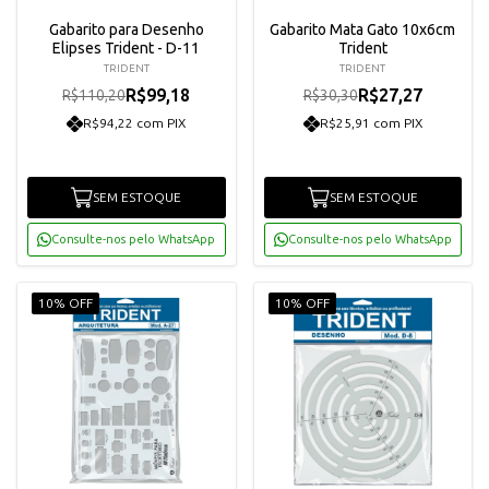
Gabarito para Desenho
Gabarito Mata Gato 10x6cm
Elipses Trident - D-11
Trident
TRIDENT
TRIDENT
R$99,18
R$27,27
R$110,20
R$30,30
R$94,22 com PIX
R$25,91 com PIX
SEM ESTOQUE
SEM ESTOQUE
Consulte-nos pelo WhatsApp
Consulte-nos pelo WhatsApp
10% OFF
10% OFF