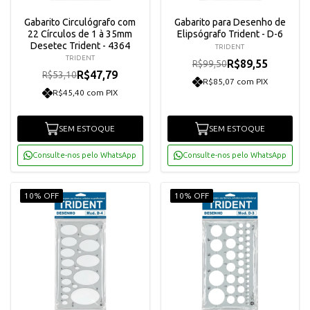
Gabarito Circulógrafo com
Gabarito para Desenho de
22 Círculos de 1 à 35mm
Elipsógrafo Trident - D-6
Desetec Trident - 4364
TRIDENT
TRIDENT
R$89,55
R$99,50
R$47,79
R$53,10
R$85,07 com PIX
R$45,40 com PIX
SEM ESTOQUE
SEM ESTOQUE
Consulte-nos pelo WhatsApp
Consulte-nos pelo WhatsApp
10% OFF
10% OFF