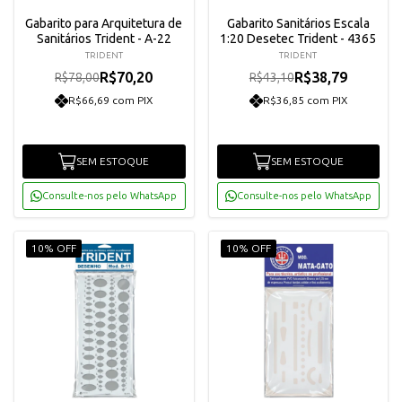
Gabarito para Arquitetura de
Gabarito Sanitários Escala
Sanitários Trident - A-22
1:20 Desetec Trident - 4365
TRIDENT
TRIDENT
R$70,20
R$38,79
R$78,00
R$43,10
R$66,69 com PIX
R$36,85 com PIX
SEM ESTOQUE
SEM ESTOQUE
Consulte-nos pelo WhatsApp
Consulte-nos pelo WhatsApp
10% OFF
10% OFF