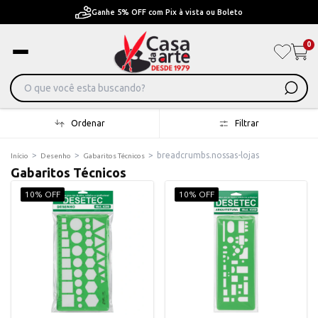
Pague em Até 6x sem juros ou ate 12x com juros
0
Ordenar
Filtrar
>
>
>
breadcrumbs.nossas-lojas
Início
Desenho
Gabaritos Técnicos
Gabaritos Técnicos
10% OFF
10% OFF