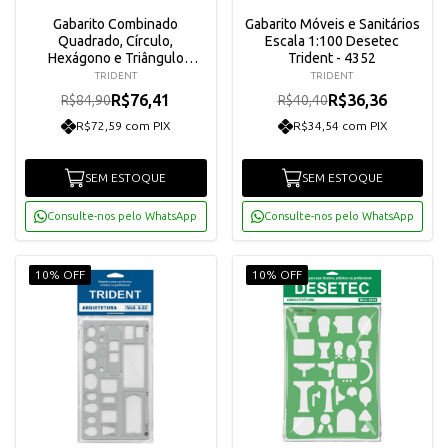
Gabarito Combinado
Gabarito Móveis e Sanitários
Quadrado, Círculo,
Escala 1:100 Desetec
Hexágono e Triângulo
Trident - 4352
Desetec Trident - 4380
TRIDENT
TRIDENT
R$76,41
R$36,36
R$84,90
R$40,40
R$72,59 com PIX
R$34,54 com PIX
SEM ESTOQUE
SEM ESTOQUE
Consulte-nos pelo WhatsApp
Consulte-nos pelo WhatsApp
10% OFF
10% OFF