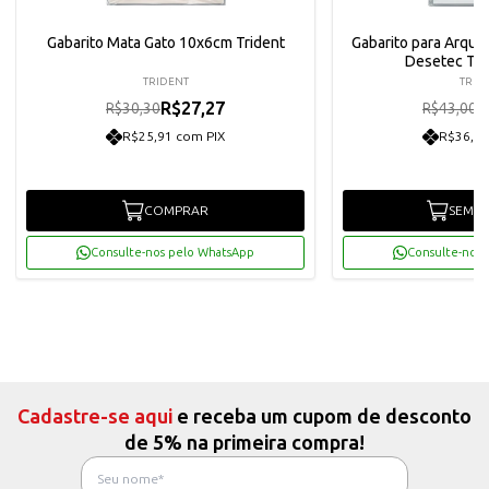
Gabarito Mata Gato 10x6cm Trident
Gabarito para Arquit
Desetec Trid
TRIDENT
TRID
R$27,27
R
R$30,30
R$43,00
R$25,91 com PIX
R$36,77
COMPRAR
SEM E
Consulte-nos pelo WhatsApp
Consulte-nos 
Cadastre-se aqui
e receba um cupom de desconto
de 5% na primeira compra!