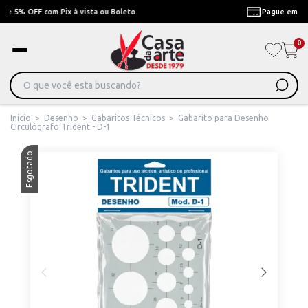
Pague em Até 6x sem juros ou ate 12x com juros
0
Início
>
Desenho
>
Gabaritos Técnicos
>
Gabarito para Desenho
Circulógrafo Trident - D-1
Esgotado