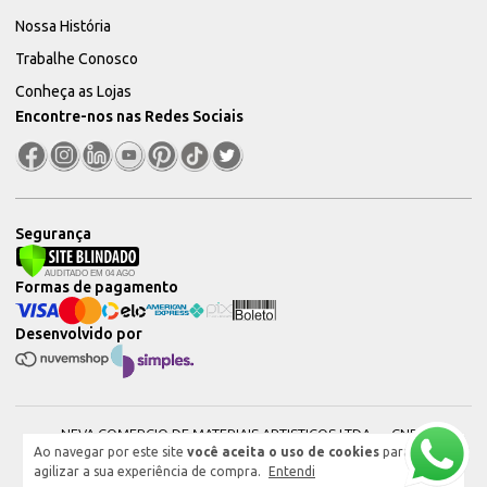
Nossa História
Trabalhe Conosco
Conheça as Lojas
Encontre-nos nas Redes Sociais
Segurança
Formas de pagamento
Desenvolvido por
NEVA COMERCIO DE MATERIAIS ARTISTICOS LTDA — CNPJ:
Ao navegar por este site
você aceita o uso de cookies
para
51604544000101 © 2026. Todos os direitos reservados.
agilizar a sua experiência de compra.
Entendi