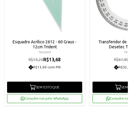
Esquadro Acrílico 2612 - 60 Graus -
Transferidor de Ac
12cm Trident
Desetec Tri
TRIDENT
TRID
R$13,68
R
R$15,20
R$61,90
R$13,00 com PIX
R$52,92
SEM ESTOQUE
SEM E
Consulte-nos pelo WhatsApp
Consulte-nos 