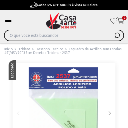
Ganhe 5% OFF com Pix à vista ou Boleto
0
Início
>
Trident
>
Desenho Técnico
>
Esquadro de Acrílico sem Escalas
45°/45°/90° 37cm Desetec Trident - 2537
Esgotado