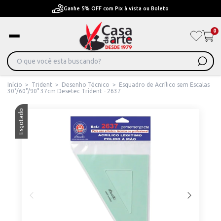
Ganhe 5% OFF com Pix à vista ou Boleto
0
Início
>
Trident
>
Desenho Técnico
>
Esquadro de Acrílico sem Escalas
30°/60°/90° 37cm Desetec Trident - 2637
Esgotado