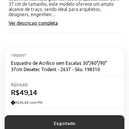
37 cm de tamanho, este modelo oferece um amplo
alcance de traço, sendo ideal para arquitetos,
designers, engenheir...
Ver descricao completa
TRIDENT
Esquadro de Acrílico sem Escalas 30°/60°/90°
37cm Desetec Trident - 2637 - Sku. 198310
R$54,60
R$49,14
R$46,68 com PIX