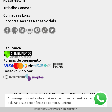
Nossa História
Trabalhe Conosco
Conheça as Lojas
Encontre-nos nas Redes Sociais
Segurança
Formas de pagamento
Desenvolvido por
NEVA COMERCIO DE MATERIAIS ARTISTICOS LTDA — CNPJ:
Ao navegar por este site
você aceita o uso de cookies
para
51604544000101 © 2026. Todos os direitos reservados.
agilizar a sua experiência de compra.
Entendi