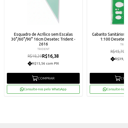
Esquadro de Acrílico sem Escalas
Gabarito Sanitários E
30°/60°/90° 16cm Desetec Trident -
1:100 Desetec T
2616
TRID
TRIDENT
R
R$45,70
R$16,38
R$18,20
R$39,07
R$15,56 com PIX
COMPRAR
COM
Consulte-nos pelo WhatsApp
Consulte-nos 