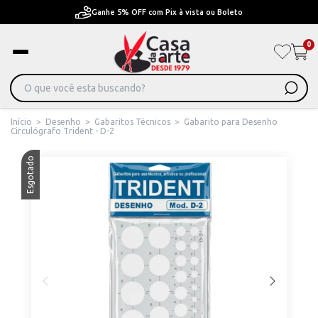
Ganhe 5% OFF com Pix à vista ou Boleto
0
Início
>
Desenho
>
Gabaritos Técnicos
>
Gabarito para Desenho
Circulógrafo Trident - D-2
Esgotado