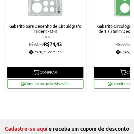
Gabarito para Desenho de Circulógrafo
Gabarito Circulógra
Trident - D-3
de 1 à 35mm Deset
TRIDENT
TRID
R$74,43
R
R$82,70
R$53,10
R$70,71 com PIX
R$45,40
COMPRAR
COM
Consulte-nos pelo WhatsApp
Consulte-nos 
Cadastre-se aqui
e receba um cupom de desconto